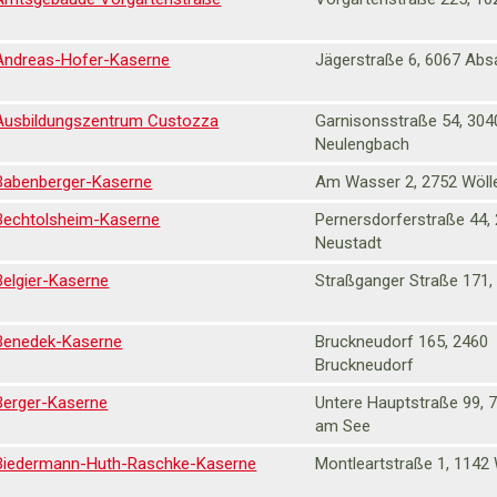
Andreas-Hofer-Kaserne
Jägerstraße 6, 6067 Ab
Ausbildungszentrum Custozza
Garnisonsstraße 54, 304
Neulengbach
Babenberger-Kaserne
Am Wasser 2, 2752 Wöll
Bechtolsheim-Kaserne
Pernersdorferstraße 44,
Neustadt
Belgier-Kaserne
Straßganger Straße 171,
Benedek-Kaserne
Bruckneudorf 165, 2460
Bruckneudorf
Berger-Kaserne
Untere Hauptstraße 99, 
am See
Biedermann-Huth-Raschke-Kaserne
Montleartstraße 1, 1142