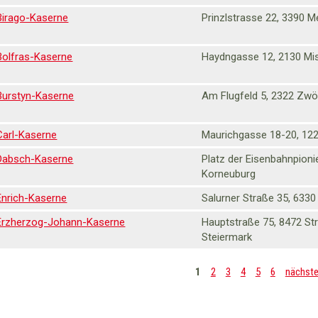
Birago-Kaserne
Prinzlstrasse 22, 3390 M
Bolfras-Kaserne
Haydngasse 12, 2130 Mi
Burstyn-Kaserne
Am Flugfeld 5, 2322 Zwö
Carl-Kaserne
Maurichgasse 18-20, 12
Dabsch-Kaserne
Platz der Eisenbahnpioni
Korneuburg
Enrich-Kaserne
Salurner Straße 35, 6330
Erzherzog-Johann-Kaserne
Hauptstraße 75, 8472 Str
Steiermark
1
2
3
4
5
6
nächste
Seiten