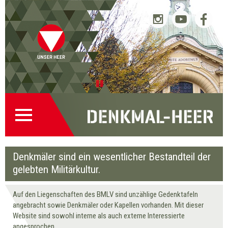
Startseite
Direkt
Direkt
Zur
Kontakt
(0)
zur
zum
Denkmalsuche
(2)
Navigation
Inhalt
(1)
Pause
Denkmäler sind ein wesentlicher Bestandteil der
gelebten Militärkultur.
Auf den Liegenschaften des BMLV sind unzählige Gedenktafeln
angebracht sowie Denkmäler oder Kapellen vorhanden. Mit dieser
Website sind sowohl interne als auch externe Interessierte
angesprochen.