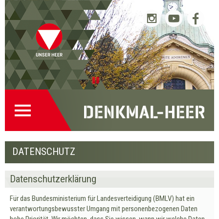
Startseite
Direkt
Direkt
Zur
Kontakt
(0)
zur
zum
Denkmalsuche
(2)
Navigation
Inhalt
(1)
Pause
DATENSCHUTZ
Datenschutzerklärung
Für das Bundesministerium für Landesverteidigung (BMLV) hat ein
verantwortungsbewusster Umgang mit personenbezogenen Daten
hohe Priorität. Wir möchten, dass Sie wissen, wann wir welche Daten