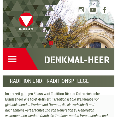
Startseite
Direkt
Direkt
Zur
Kontakt
(0)
zur
zum
Denkmalsuche
(2)
Navigation
Inhalt
(1)
Pause
TRADITION UND TRADITIONSPFLEGE
Im derzeit gültigen Erlass wird Tradition für das Österreichische
Bundesheer wie folgt definiert:
"Tradition ist die Weitergabe von
gleichbleibenden Werten und Normen, die als vorbildhaft und
nachahmenswert erachtet und von Generation zu Generation
weitergegeben werden. Durch die Tradition werden Vergangenheit und