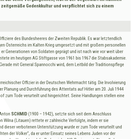
e zeitgemäße Gedenkkultur und verpflichtet sich zu einem
fiziere des Bundesheeres der Zweiten Republik. Es war letztendlich
gen Österreichs im Kalten Krieg umgesetzt und mit großem personellen
t er Generationen von Soldaten geprägt und ist nach wie vor weit über
leitete im heutigen AG Stiftgasse von 1961 bis 1967 die Stabsakademie.
Gerade mit General Spannocchi wird, dem Leitbild der Traditionspflege
reichischer Offizier in der Deutschen Wehrmacht tätig. Die Involvierung
er Planung und Durchführung des Attentats auf Hitler am 20. Juli 1944
of zum Tode verurteilt und hingerichtet. Seine Handlungen stellen eine
 Anton
SCHMID
(1900 – 1942), setzte sich seit dem Anschluss
 Wilna (Litauen) rettete er zahlreiche Verfolgte, indem er sie
rund dieser verbotenen Unterstützung wurde er zum Tode verurteilt und
hten der Völker", da er unter Einsatz seines Lebens Juden vor der