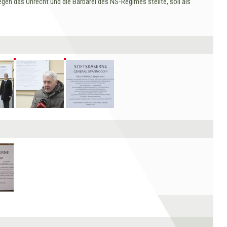
egen das Unrecht und die Barbarei des NS-Regimes stellte, soll als