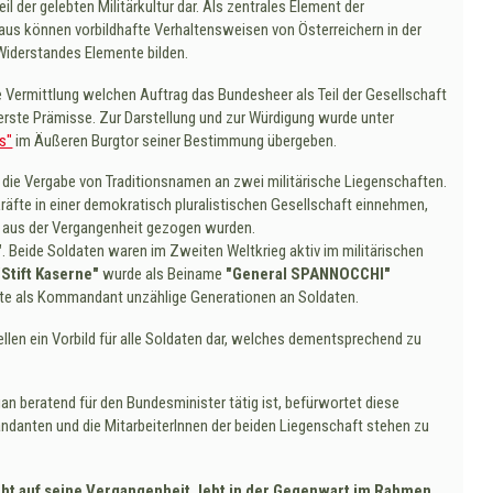
l der gelebten Militärkultur dar. Als zentrales Element der
naus können vorbildhafte Verhaltensweisen von Österreichern in der
iderstandes Elemente bilden.
e Vermittlung welchen Auftrag das Bundesheer als Teil der Gesellschaft
erste Prämisse. Zur Darstellung und zur Würdigung wurde unter
s"
im Äußeren Burgtor seiner Bestimmung übergeben.
, die Vergabe von Traditionsnamen an zwei militärische Liegenschaften.
kräfte in einer demokratisch pluralistischen Gesellschaft einnehmen,
aus der Vergangenheit gezogen wurden.
"
. Beide Soldaten waren im Zweiten Weltkrieg aktiv im militärischen
"Stift Kaserne"
wurde als Beiname
"General SPANNOCCHI"
ägte als Kommandant unzählige Generationen an Soldaten.
len ein Vorbild für alle Soldaten dar, welches dementsprechend zu
an beratend für den Bundesminister tätig ist, befürwortet diese
ndanten und die MitarbeiterInnen der beiden Liegenschaft stehen zu
ht auf seine Vergangenheit, lebt in der Gegenwart im Rahmen