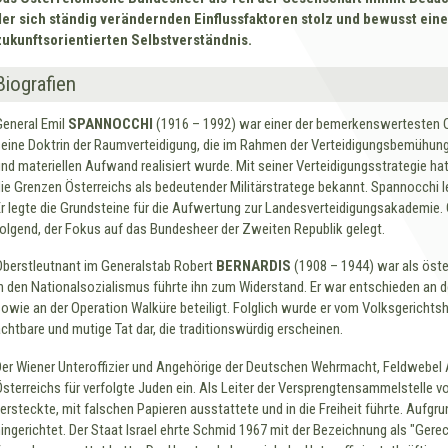
der sich ständig verändernden Einflussfaktoren stolz und bewusst ein
zukunftsorientierten Selbstverständnis.
Biografien
General Emil
SPANNOCCHI
(1916 – 1992) war einer der bemerkenswertesten Of
seine Doktrin der Raumverteidigung, die im Rahmen der Verteidigungsbemühun
und materiellen Aufwand realisiert wurde. Mit seiner Verteidigungsstrategie ha
die Grenzen Österreichs als bedeutender Militärstratege bekannt. Spannocchi 
Er legte die Grundsteine für die Aufwertung zur Landesverteidigungsakademie. 
folgend, der Fokus auf das Bundesheer der Zweiten Republik gelegt.
Oberstleutnant im Generalstab Robert
BERNARDIS
(1908 – 1944) war als öster
in den Nationalsozialismus führte ihn zum Widerstand. Er war entschieden an d
sowie an der Operation Walküre beteiligt. Folglich wurde er vom Volksgerichtsh
achtbare und mutige Tat dar, die traditionswürdig erscheinen.
Der Wiener Unteroffizier und Angehörige der Deutschen Wehrmacht, Feldwebel
Österreichs für verfolgte Juden ein. Als Leiter der Versprengtensammelstelle von
versteckte, mit falschen Papieren ausstattete und in die Freiheit führte. Aufg
hingerichtet. Der Staat Israel ehrte Schmid 1967 mit der Bezeichnung als "Gerec