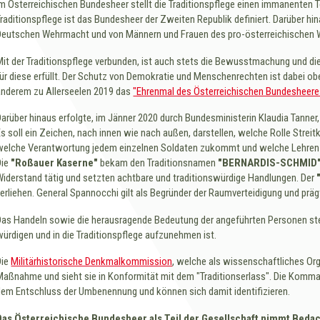
Im Österreichischen Bundesheer stellt die Traditionspflege einen immanenten Tei
Traditionspflege ist das Bundesheer der Zweiten Republik definiert. Darüber hi
Deutschen Wehrmacht und von Männern und Frauen des pro-österreichischen W
Mit der Traditionspflege verbunden, ist auch stets die Bewusstmachung und di
für diese erfüllt. Der Schutz von Demokratie und Menschenrechten ist dabei ob
anderem zu Allerseelen 2019 das
"Ehrenmal des Österreichischen Bundesheere
Darüber hinaus erfolgte, im Jänner 2020 durch Bundesministerin Klaudia Tanner
Es soll ein Zeichen, nach innen wie nach außen, darstellen, welche Rolle Streit
welche Verantwortung jedem einzelnen Soldaten zukommt und welche Lehren 
Die
"Roßauer Kaserne"
bekam den Traditionsnamen
"BERNARDIS-SCHMID
Widerstand tätig und setzten achtbare und traditionswürdige Handlungen. Der
verliehen. General Spannocchi gilt als Begründer der Raumverteidigung und pr
Das Handeln sowie die herausragende Bedeutung der angeführten Personen stel
würdigen und in die Traditionspflege aufzunehmen ist.
Die
Militärhistorische Denkmalkommission
, welche als wissenschaftliches Org
Maßnahme und sieht sie in Konformität mit dem "Traditionserlass". Die Komma
dem Entschluss der Umbenennung und können sich damit identifizieren.
Das Österreichische Bundesheer als Teil der Gesellschaft nimmt Bedac