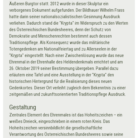
Äußeren Burgtor statt. 2012 wurde in dieser Skulptur ein
verborgenes Dokument aufgefunden. Der Bildhauer Wilhelm Frass
hatte darin seiner nationalsozialistischen Gesinnung Ausdruck
verliehen. Dadurch stand die "Krypta" im Widerspruch zu den Werten
des Österreichischen Bundesheeres, denn der Schutz von
Demokratie und Menschenrechten bestimmt auch dessen
Traditionspflege. Als Konsequenz wurde das militärische
Totengedenken am Nationalfeiertag und zu Allerseelen in der
"Krypta" eingestellt. Nach einer Zwischenlösung wurde das neue
Ehrenmal in der Ehrenhalle des Heldendenkmals errichtet und am
26. Oktober 2019 seiner Bestimmung übergeben. Parallel dazu
erläutern eine Tafel und eine Ausstellung in der "Krypta" den
historischen Hintergrund für die Realisierung dieses neuen
Gedenkortes. Dieser Ort verleiht zugleich dem Bekenntnis zu einer
zeitgemäßen und zukunftsorientierten Traditionspflege Ausdruck.
Gestaltung
Zentrales Element des Ehrenmales ist das Hoheitszeichen – ein
weißes Dreieck, eingeschrieben in einem roten Kreis. Das
Hoheitszeichen versinnbildlicht die gesellschaftliche
Verantwortung des Österreichischen Bundesheeres sowie seine