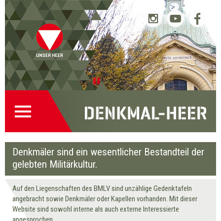
Startseite
Direkt
Direkt
Zur
Kontakt
(0)
zur
zum
Denkmalsuche
(2)
Navigation
Inhalt
(1)
Pause
Denkmäler sind ein wesentlicher Bestandteil der
gelebten Militärkultur.
Auf den Liegenschaften des BMLV sind unzählige Gedenktafeln
angebracht sowie Denkmäler oder Kapellen vorhanden. Mit dieser
Website sind sowohl interne als auch externe Interessierte
angesprochen.