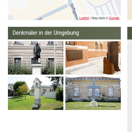
Leaflet
| Map data ©
Google
Denkmäler in der Umgebung
Radetzky Statue
Statue
Bildstock Heilige
Metallerkreuz
Barbara