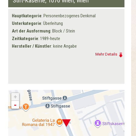
Stift-Kaserne,
1070 Wien
, Wien
Hauptkategorie
: Personenbezogenes Denkmal
Unterkategorie
: Überleitung
Art der Ausformung
: Block / Stein
Zeitkategorie
: 1989-heute
Hersteller / Künstler
: keine Angabe
Mehr Details
+
-