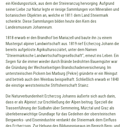
ein Kleidungsstück, aus dem der Steireranzug hervorging. Aufgrund
seiner Liebe zur Natur legte er riesige Sammlungen von Mineralien und
botanischen Objekten an, welche er 1811 dem Land Steiermark
schenkte. Diese Sammlungen bilden heute den Kern des
Landesmuseum Johanneum.
1818 erwarb er den Brandhof bei Mariazell und baute ihn zu einem
Mustergut alpiner Landwirtschaft aus. 1819 rief Erzherzog Johann die
bereits aufgelöste Agrikultursoziätet, unter dem Namen
"Steiermärkische Landwirtschaftsgesellschaft", erneut ins Leben. Ein
Segen für die immer wieder durch Brände bedrohten Bauerngüter war
die Gründung der Wechselseitigen Brandschadenversicherung. Im
untersteirischen Pickern bei Marburg (Pekre) gründete er ein Weingut
und betrieb auch den Weinbau beispielhaft. Schließlich erwarb er 1840
die einstige weststeirische Stiftsherrschaft Stainz.
Die Naturverbundenheit Erzherzog Johanns äußerte sich auch darin,
dass er als Alpinist zur Erschließung der Alpen beitrug. Speziell die
Trassenführung der Südbahn über Semmering, Mürztal und Graz als
überlebenswichtige Grundlage für das Gedeihen der obersteirischen
Bergwerks- und Eisenindustrie verdankt die Steiermark dem Einfluss
des Erzherzogs. Zur Hebung des Bildungsniveaus im Bereich Berg- und