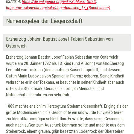
03/2014;
https://de.wikipedia.org/wiki/Schloss_Straß
;
https://de.wikipedia.org/wiki/Jägerbataillon_17_(Bundesheer)
Namensgeber der Liegenschaft
Erzherzog Johann Baptist Josef Fabian Sebastian von
Österreich
Erzherzog Johann Baptist Josef Fabian Sebastian von Österreich
wurde am 20. Jänner 1782 als 13. Kind (und 9. Sohn) von Großherzog
Leopold von Toskana (dem späteren Kaiser Leopold II) und dessen
Gattin Maria Ludovica von Spanien in Florenz geboren. Seine Kindheit
verbrachte er in der Toskana, er besuchte in seiner Kindheit aber auch
öfters die Steiermark. Gerade die dortigen Menschen und
Naturschätze berührten ihn sehr früh.
1809 machte er sich im Herzogtum Steiermark sesshaft. Er ging als der
große Modernisierer in die Geschichte ein und wurde für viele Steirer
zur Identifikationsfigur schlechthin. Er wollte, dass seine Gesinnung
auch nach außen zum Ausdruck kommen sollte und machte aus dem
Steirerrock, einem grauen, grün besetzten Lodenrock der Obersteirer