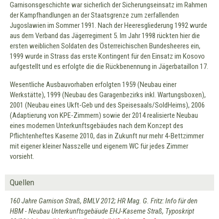
Garnisonsgeschichte war sicherlich der Sicherungseinsatz im Rahmen
der Kampfhandlungen an der Staatsgrenze zum zerfallenden
Jugoslawien im Sommer 1991. Nach der Heeresgliederung 1992 wurde
aus dem Verband das Jägerregiment 5. Im Jahr 1998 rückten hier die
ersten weiblichen Soldaten des Österreichischen Bundesheeres ein,
1999 wurde in Strass das erste Kontingent für den Einsatz im Kosovo
aufgestellt und es erfolgte die die Rückbenennung in Jägerbataillon 17.
Wesentliche Ausbauvorhaben erfolgten 1959 (Neubau einer
Werkstätte), 1999 (Neubau des Garagenbezirks inkl. Wartungsboxen),
2001 (Neubau eines Ukft-Geb und des Speisesaals/SoldHeims), 2006
(Adaptierung von KPE-Zimmern) sowie der 2014 realisierte Neubau
eines modernen Unterkunftsgebäudes nach dem Konzept des
Pflichtenheftes Kaserne 2010, das in Zukunft nur mehr 4-Bettzimmer
mit eigener kleiner Nasszelle und eigenem WC für jedes Zimmer
vorsieht.
Quellen
160 Jahre Garnison Straß, BMLV 2012; HR Mag. G. Fritz: Info für den
HBM - Neubau Unterkunftsgebäude EHJ-Kaserne Straß, Typoskript