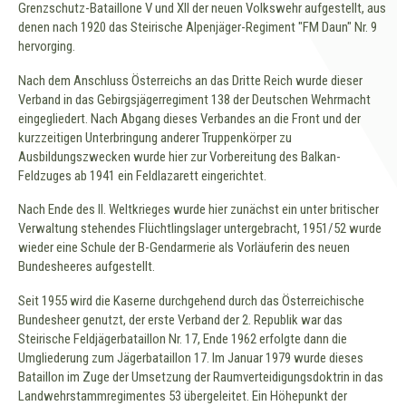
Grenzschutz-Bataillone V und XII der neuen Volkswehr aufgestellt, aus
denen nach 1920 das Steirische Alpenjäger-Regiment "FM Daun" Nr. 9
hervorging.
Nach dem Anschluss Österreichs an das Dritte Reich wurde dieser
Verband in das Gebirgsjägerregiment 138 der Deutschen Wehrmacht
eingegliedert. Nach Abgang dieses Verbandes an die Front und der
kurzzeitigen Unterbringung anderer Truppenkörper zu
Ausbildungszwecken wurde hier zur Vorbereitung des Balkan-
Feldzuges ab 1941 ein Feldlazarett eingerichtet.
Nach Ende des II. Weltkrieges wurde hier zunächst ein unter britischer
Verwaltung stehendes Flüchtlingslager untergebracht, 1951/52 wurde
wieder eine Schule der B-Gendarmerie als Vorläuferin des neuen
Bundesheeres aufgestellt.
Seit 1955 wird die Kaserne durchgehend durch das Österreichische
Bundesheer genutzt, der erste Verband der 2. Republik war das
Steirische Feldjägerbataillon Nr. 17, Ende 1962 erfolgte dann die
Umgliederung zum Jägerbataillon 17. Im Januar 1979 wurde dieses
Bataillon im Zuge der Umsetzung der Raumverteidigungsdoktrin in das
Landwehrstammregimentes 53 übergeleitet. Ein Höhepunkt der