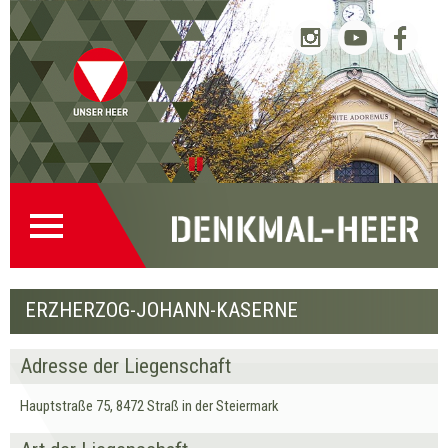
Startseite
Direkt
Direkt
Zur
Kontakt
(0)
zur
zum
Denkmalsuche
(2)
Navigation
Inhalt
(1)
Pause
ERZHERZOG-JOHANN-KASERNE
Adresse der Liegenschaft
Hauptstraße 75, 8472 Straß in der Steiermark