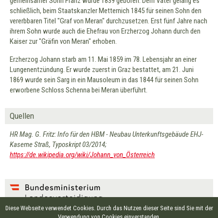
gemeinsamer Sohn Franz wurde 1839 geboren. Dem Vater gelang es
schließlich, beim Staatskanzler Metternich 1845 für seinen Sohn den
vererbbaren Titel "Graf von Meran" durchzusetzen. Erst fünf Jahre nach
ihrem Sohn wurde auch die Ehefrau von Erzherzog Johann durch den
Kaiser zur "Gräfin von Meran" erhoben.
Erzherzog Johann starb am 11. Mai 1859 im 78. Lebensjahr an einer
Lungenentzündung. Er wurde zuerst in Graz bestattet, am 21. Juni
1869 wurde sein Sarg in ein Mausoleum in das 1844 für seinen Sohn
erworbene Schloss Schenna bei Meran überführt.
Quellen
HR Mag. G. Fritz: Info für den HBM - Neubau Unterkunftsgebäude EHJ-
Kaserne Straß, Typoskript 03/2014;
https://de.wikipedia.org/wiki/Johann_von_Österreich
Diese Webseite verwendet Cookies. Durch das Nutzen dieser Seite sind Sie mit der
EIGENTÜMER UND HERAUSGEBER:
Verwendung von Cookies einverstanden.