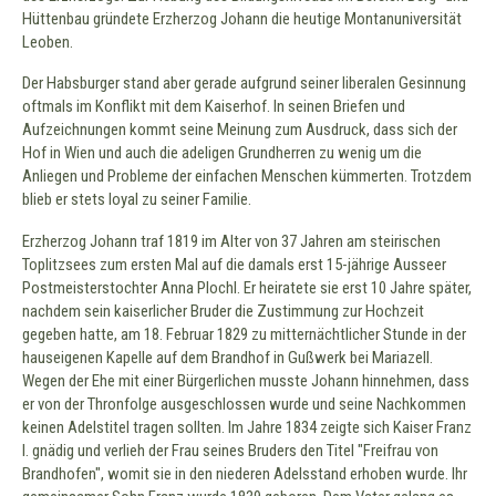
Hüttenbau gründete Erzherzog Johann die heutige Montanuniversität
Leoben.
Der Habsburger stand aber gerade aufgrund seiner liberalen Gesinnung
oftmals im Konflikt mit dem Kaiserhof. In seinen Briefen und
Aufzeichnungen kommt seine Meinung zum Ausdruck, dass sich der
Hof in Wien und auch die adeligen Grundherren zu wenig um die
Anliegen und Probleme der einfachen Menschen kümmerten. Trotzdem
blieb er stets loyal zu seiner Familie.
Erzherzog Johann traf 1819 im Alter von 37 Jahren am steirischen
Toplitzsees zum ersten Mal auf die damals erst 15-jährige Ausseer
Postmeisterstochter Anna Plochl. Er heiratete sie erst 10 Jahre später,
nachdem sein kaiserlicher Bruder die Zustimmung zur Hochzeit
gegeben hatte, am 18. Februar 1829 zu mitternächtlicher Stunde in der
hauseigenen Kapelle auf dem Brandhof in Gußwerk bei Mariazell.
Wegen der Ehe mit einer Bürgerlichen musste Johann hinnehmen, dass
er von der Thronfolge ausgeschlossen wurde und seine Nachkommen
keinen Adelstitel tragen sollten. Im Jahre 1834 zeigte sich Kaiser Franz
I. gnädig und verlieh der Frau seines Bruders den Titel "Freifrau von
Brandhofen", womit sie in den niederen Adelsstand erhoben wurde. Ihr