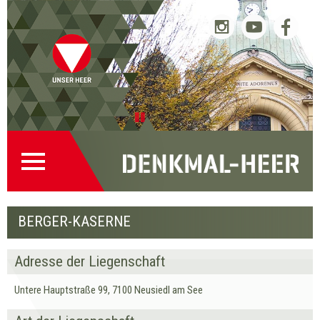
Startseite
Direkt
Direkt
Zur
Kontakt
(0)
zur
zum
Denkmalsuche
(2)
Navigation
Inhalt
(1)
Pause
BERGER-KASERNE
Adresse der Liegenschaft
Untere Hauptstraße 99, 7100 Neusiedl am See