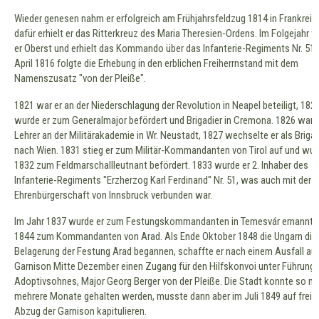
Wieder genesen nahm er erfolgreich am Frühjahrsfeldzug 1814 in Frankreich 
dafür erhielt er das Ritterkreuz des Maria Theresien-Ordens. Im Folgejahr 
er Oberst und erhielt das Kommando über das Infanterie-Regiments Nr. 51.
April 1816 folgte die Erhebung in den erblichen Freiherrnstand mit dem
Namenszusatz "von der Pleiße".
1821 war er an der Niederschlagung der Revolution in Neapel beteiligt, 182
wurde er zum Generalmajor befördert und Brigadier in Cremona. 1826 war e
Lehrer an der Militärakademie in Wr. Neustadt, 1827 wechselte er als Brigad
nach Wien. 1831 stieg er zum Militär-Kommandanten von Tirol auf und wur
1832 zum Feldmarschallleutnant befördert. 1833 wurde er 2. Inhaber des
Infanterie-Regiments "Erzherzog Karl Ferdinand" Nr. 51, was auch mit der
Ehrenbürgerschaft von Innsbruck verbunden war.
Im Jahr 1837 wurde er zum Festungskommandanten in Temesvár ernannt 
1844 zum Kommandanten von Arad. Als Ende Oktober 1848 die Ungarn die
Belagerung der Festung Arad begannen, schaffte er nach einem Ausfall au
Garnison Mitte Dezember einen Zugang für den Hilfskonvoi unter Führung 
Adoptivsohnes, Major Georg Berger von der Pleiße. Die Stadt konnte so n
mehrere Monate gehalten werden, musste dann aber im Juli 1849 auf freie
Abzug der Garnison kapitulieren.