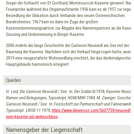
Sieger der Schlacht von St Gotthard, Montecuccoli-Kaserne genannt. Nach
Feuerprobe während des Ungarnaufstands 1956 kam es ab 1957 zur regulä
Besiedlung der Ubikation durch Verbände des neuen Österreichischen
Bundesheeres. 1967 kam es dann im Zuge der großen
Kasernenbenennungsaktion zur Abgabe des Namenspartons an die Kaser
Güssing und Umbenennung in Berger-Kaserne.
2006 endete die lange Geschichte der Garnison Neusiedl am See mit der
Räumung der Kaserne. Nachdem sich der Verkauf hingezogen hatte, wurde 
2019 eine neugestaltete Wohnsiedlung errichtet, die das denkmalgeschütz
Hauptgebäude harmonisch integriert.
Quellen
H. Lind: Die Garnison Neusiedl / See. In: Der Soldat 8/1978; Kaserne Neusied
Namen und Belegungen, Typoskript, HGM/MWI 1984, M. Zwinger: Geschicht
Garnison Neusiedl / See. In: Festschrift zur Partnerschaft und Fahnenweihe
Typoskript. LWSR 11 1979;
https://www.diepresse.com/5607759/neusiedl-
eine-kaserne-als-wohnschloss
Namensgeber der Liegenschaft