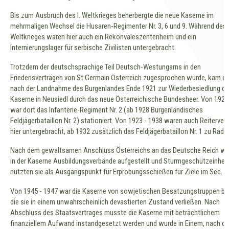
Bis zum Ausbruch des I. Weltkrieges beherbergte die neue Kaserne im
mehrmaligen Wechsel die Husaren-Regimenter Nr. 3, 6 und 9. Während des I
Weltkrieges waren hier auch ein Rekonvaleszentenheim und ein
Internierungslager für serbische Zivilisten untergebracht.
Trotzdem der deutschsprachige Teil Deutsch-Westungarns in den
Friedensverträgen von St Germain Österreich zugesprochen wurde, kam es
nach der Landnahme des Burgenlandes Ende 1921 zur Wiederbesiedlung de
Kaserne in Neusiedl durch das neue Österreichische Bundesheer. Von 1922
war dort das Infanterie-Regiment Nr. 2 (ab 1928 Burgenländisches
Feldjägerbataillon Nr. 2) stationiert. Von 1923 - 1938 waren auch Reiterve
hier untergebracht, ab 1932 zusätzlich das Feldjägerbataillon Nr. 1 zu Rad.
Nach dem gewaltsamen Anschluss Österreichs an das Deutsche Reich w
in der Kaserne Ausbildungsverbände aufgestellt und Sturmgeschützeinhei
nutzten sie als Ausgangspunkt für Erprobungsschießen für Ziele im See.
Von 1945 - 1947 war die Kaserne von sowjetischen Besatzungstruppen bel
die sie in einem unwahrscheinlich devastierten Zustand verließen. Nach
Abschluss des Staatsvertrages musste die Kaserne mit beträchtlichem
finanziellem Aufwand instandgesetzt werden und wurde in Einem, nach d