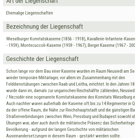
Art der Liegenschaft
Ehemalige Liegenschaften
Bezeichnung der Liegenschaft
Wieselburger Komitatskaserne (1856 - 1918), Kavallerie-Infanterie-Kasern
- 1959), Montecuccoli-Kaserne (1959 - 1967), Berger Kaserne (1967 - 2006
Geschichte der Liegenschaft
Schon lange vor dem Bau einer Kaserne wurden im Raum Neusiedl am See
wieder temporäre Militärlager, vor allem im Zusammenhang mit den
Felddienstübungen zwischen Raab und Leitha, errichtet. In den Jahren 1853
wurde dann im, damals zur ungarischen Reichshälfte zählenden, Neusiedl
/ Nezsidér eine sogenannte Komitatskaserne des Komitats Wieselburg erb
Auch nachher waren außerhalb der Kaserne oft bis zu 14 Regimenter in Quar
da der offene Raum, die Nähe zur Reichshauptstadt und die günstigen Bah
Straßenverbindungen zwischen Wien, Pressburg und Budapest sowohl idea
Übungen war, aber auch durch die militärische Präsenz das Sicherheitsgefü
Bevölkerung - aufgrund der langen Geschichte von militärischen
Auseinandersetzungen in diesem Raum - gestärkt werden sollte.