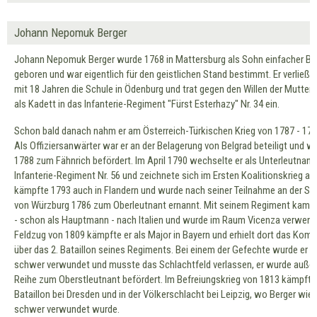
Johann Nepomuk Berger
Johann Nepomuk Berger wurde 1768 in Mattersburg als Sohn einfacher Ba
geboren und war eigentlich für den geistlichen Stand bestimmt. Er verließ 
mit 18 Jahren die Schule in Ödenburg und trat gegen den Willen der Mutter
als Kadett in das Infanterie-Regiment "Fürst Esterhazy" Nr. 34 ein.
Schon bald danach nahm er am Österreich-Türkischen Krieg von 1787 - 1789
Als Offiziersanwärter war er an der Belagerung von Belgrad beteiligt und w
1788 zum Fähnrich befördert. Im April 1790 wechselte er als Unterleutnan
Infanterie-Regiment Nr. 56 und zeichnete sich im Ersten Koalitionskrieg aus
kämpfte 1793 auch in Flandern und wurde nach seiner Teilnahme an der Sc
von Würzburg 1786 zum Oberleutnant ernannt. Mit seinem Regiment kam e
- schon als Hauptmann - nach Italien und wurde im Raum Vicenza verwend
Feldzug von 1809 kämpfte er als Major in Bayern und erhielt dort das Ko
über das 2. Bataillon seines Regiments. Bei einem der Gefechte wurde er 
schwer verwundet und musste das Schlachtfeld verlassen, er wurde außer
Reihe zum Oberstleutnant befördert. Im Befreiungskrieg von 1813 kämpfte
Bataillon bei Dresden und in der Völkerschlacht bei Leipzig, wo Berger wie
schwer verwundet wurde.