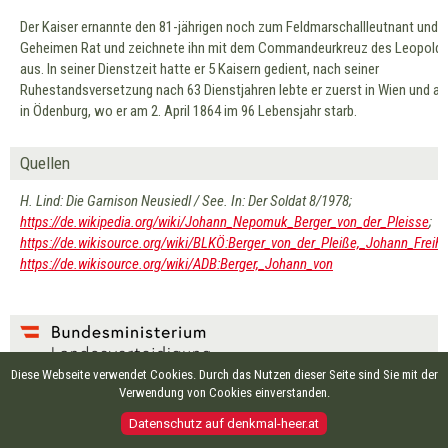
Der Kaiser ernannte den 81-jährigen noch zum Feldmarschallleutnant und
Geheimen Rat und zeichnete ihn mit dem Commandeurkreuz des Leopold
aus. In seiner Dienstzeit hatte er 5 Kaisern gedient, nach seiner
Ruhestandsversetzung nach 63 Dienstjahren lebte er zuerst in Wien und a
in Ödenburg, wo er am 2. April 1864 im 96 Lebensjahr starb.
Quellen
H. Lind: Die Garnison Neusiedl / See. In: Der Soldat 8/1978;
https://de.wikipedia.org/wiki/Johann_Nepomuk_Berger_von_der_Pleisse
;
https://de.wikisource.org/wiki/BLKÖ:Berger_von_der_Pleiße,_Johann_Freihe
https://de.wikisource.org/wiki/ADB:Berger,_Johann_von
Diese Webseite verwendet Cookies. Durch das Nutzen dieser Seite sind Sie mit der
EIGENTÜMER UND HERAUSGEBER:
Verwendung von Cookies einverstanden.
Bundesministerium für Landesverteidigung
Roßauer Lände 1, 1090 Wien
Datenschutz auf denkmal-heer.at
Besuchen Sie auch
www.bundesheer.at