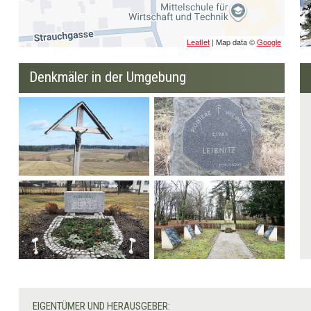
Leaflet
| Map data ©
Google
Denkmäler in der Umgebung
Wegkreuz Germanns-
Panzerstraße 1
West 1
Kasernenstein
Gedenkstein "Für die im
Dienst verunglückten
Offiziere der 2. Republik"
EIGENTÜMER UND HERAUSGEBER: