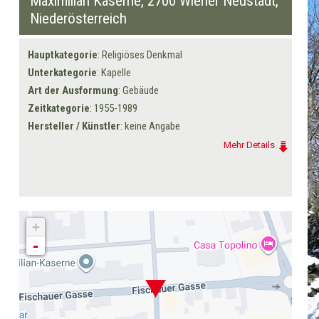
Maximilian Kaserne,
2700 Wiener Neustadt
,
Niederösterreich
Hauptkategorie
: Religiöses Denkmal
Unterkategorie
: Kapelle
Art der Ausformung
: Gebäude
Zeitkategorie
: 1955-1989
Hersteller / Künstler
: keine Angabe
Mehr Details
+
-