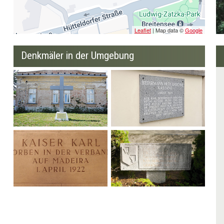
Leaflet
| Map data ©
Google
Denkmäler in der Umgebung
Metallerkreuz
Tafel
Gedenktafel Kaiser Karl
Gedenkstein "Oberst Ing.
Rudolf Mayer"