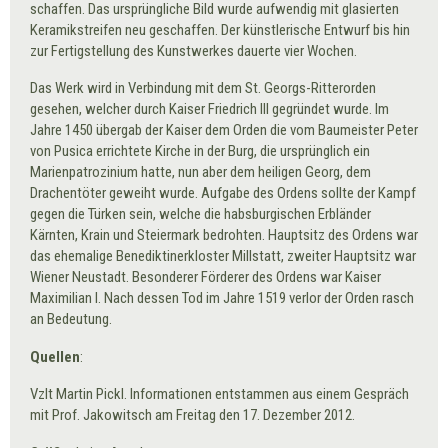
schaffen. Das ursprüngliche Bild wurde aufwendig mit glasierten
Keramikstreifen neu geschaffen. Der künstlerische Entwurf bis hin
zur Fertigstellung des Kunstwerkes dauerte vier Wochen.
Das Werk wird in Verbindung mit dem St. Georgs-Ritterorden
gesehen, welcher durch Kaiser Friedrich III gegründet wurde. Im
Jahre 1450 übergab der Kaiser dem Orden die vom Baumeister Peter
von Pusica errichtete Kirche in der Burg, die ursprünglich ein
Marienpatrozinium hatte, nun aber dem heiligen Georg, dem
Drachentöter geweiht wurde. Aufgabe des Ordens sollte der Kampf
gegen die Türken sein, welche die habsburgischen Erbländer
Kärnten, Krain und Steiermark bedrohten. Hauptsitz des Ordens war
das ehemalige Benediktinerkloster Millstatt, zweiter Hauptsitz war
Wiener Neustadt. Besonderer Förderer des Ordens war Kaiser
Maximilian I. Nach dessen Tod im Jahre 1519 verlor der Orden rasch
an Bedeutung.
Quellen
:
Vzlt Martin Pickl. Informationen entstammen aus einem Gespräch
mit Prof. Jakowitsch am Freitag den 17. Dezember 2012.