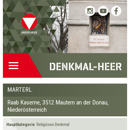
Raab Kaserne
Raab Kaserne
« Zurück
Weiter »
Marterl
Marterl
Startseite
Direkt
Direkt
Zur
Kontakt
(0)
zur
zum
Denkmalsuche
(2)
Navigation
Inhalt
(1)
MARTERL
Raab Kaserne,
3512 Mautern an der Donau
,
Niederösterreich
Hauptkategorie
: Religiöses Denkmal