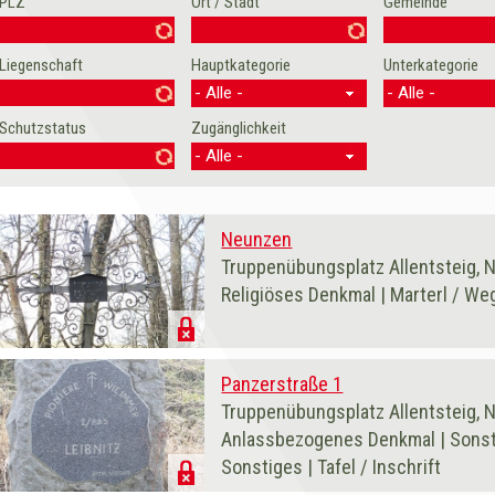
PLZ
Ort / Stadt
Gemeinde
Seiten
Liegenschaft
Hauptkategorie
Unterkategorie
Schutzstatus
Zugänglichkeit
Neunzen
Truppenübungsplatz Allentsteig, 
Religiöses Denkmal | Marterl / We
Panzerstraße 1
Truppenübungsplatz Allentsteig, 
Anlassbezogenes Denkmal | Sonsti
Sonstiges | Tafel / Inschrift