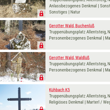
Anlassbezogenes Denkmal | Sonsti
Sonstiges | Natur
Gerotter Wald, Buchenlüß
Truppenübungsplatz Allentsteig, 
Personenbezogenes Denkmal | Mar
Gerotter Wald, Waldlüß
Truppenübungsplatz Allentsteig, 
Personenbezogenes Denkmal | Mar
Kühbach K5
Truppenübungsplatz Allentsteig, 
Religiöses Denkmal | Marterl / We