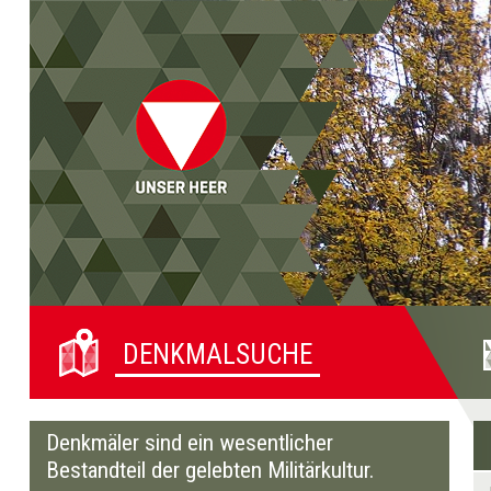
Startseite
Direkt
Direkt
Zur
Kontakt
(0)
zur
zum
Denkmalsuche
(2)
Navigation
Inhalt
(1)
DENKMALSUCHE
Denkmäler sind ein wesentlicher
Bestandteil der gelebten Militärkultur.