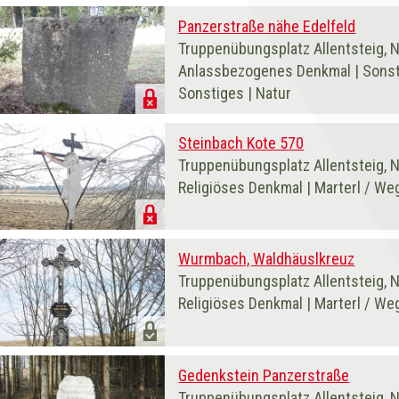
Panzerstraße nähe Edelfeld
Truppenübungsplatz Allentsteig, 
Anlassbezogenes Denkmal | Sonsti
Sonstiges | Natur
Steinbach Kote 570
Truppenübungsplatz Allentsteig, 
Religiöses Denkmal | Marterl / We
Wurmbach, Waldhäuslkreuz
Truppenübungsplatz Allentsteig, 
Religiöses Denkmal | Marterl / We
Gedenkstein Panzerstraße
Truppenübungsplatz Allentsteig, 