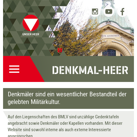
Startseite
Direkt
Direkt
Zur
Kontakt
(0)
zur
zum
Denkmalsuche
(2)
Navigation
Inhalt
(1)
Pause
Denkmäler sind ein wesentlicher Bestandteil der
gelebten Militärkultur.
Auf den Liegenschaften des BMLV sind unzählige Gedenktafeln
angebracht sowie Denkmäler oder Kapellen vorhanden. Mit dieser
Website sind sowohl interne als auch externe Interessierte
angesprochen.