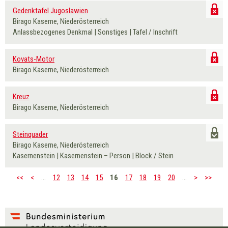
Gedenktafel Jugoslawien
Birago Kaserne, Niederösterreich
Anlassbezogenes Denkmal | Sonstiges | Tafel / Inschrift
Kovats-Motor
Birago Kaserne, Niederösterreich
Kreuz
Birago Kaserne, Niederösterreich
Steinquader
Birago Kaserne, Niederösterreich
Kasernenstein | Kasernenstein – Person | Block / Stein
…
12
13
14
15
16
17
18
19
20
…