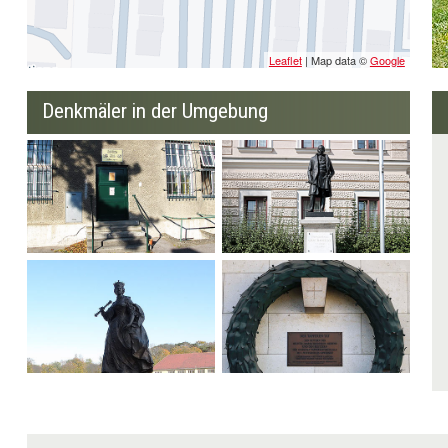
Leaflet
| Map data ©
Google
Denkmäler in der Umgebung
Islamischer Gebetsraum
Radetzky Statue
Statue Maria Theresia
Ehrenhalle Kranz und
Inschrift