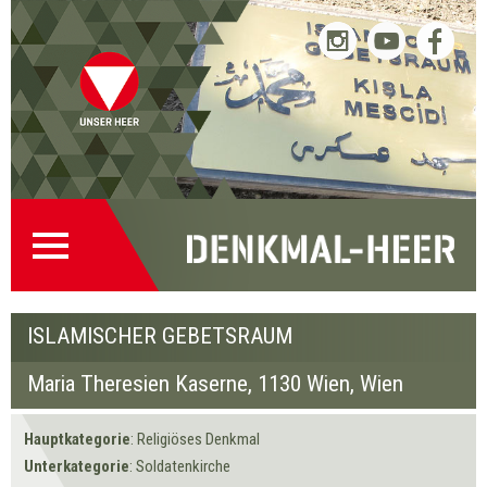
Theresien
Theresien
Theresien
« Zurück
« Zurück
Weiter »
Weiter »
Kaserne
Kaserne
Kaserne
Startseite
Direkt
Direkt
Zur
Kontakt
Islamischer
Islamischer
Islamischer
(0)
zur
zum
Denkmalsuche
(2)
Gebetsraum
Gebetsraum
Gebetsraum
Navigation
Inhalt
(1)
ISLAMISCHER GEBETSRAUM
Maria Theresien Kaserne,
1130 Wien
, Wien
Hauptkategorie
: Religiöses Denkmal
Unterkategorie
: Soldatenkirche