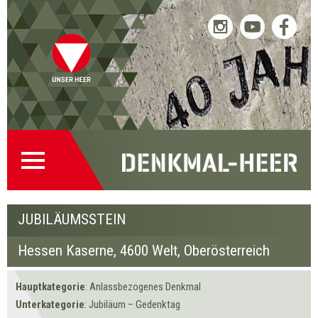
Hessen
Hessen
Hessen
« Zurück
« Zurück
Weiter »
Weiter »
Kaserne
Kaserne
Kaserne
Startseite
Direkt
Direkt
Zur
Kontakt
Jubiläumsstein
Jubiläumsstein
Jubiläumsstein
(0)
zur
zum
Denkmalsuche
(2)
Navigation
Inhalt
(1)
JUBILÄUMSSTEIN
Hessen Kaserne,
4600 Welt
, Oberösterreich
Hauptkategorie
: Anlassbezogenes Denkmal
Unterkategorie
: Jubiläum – Gedenktag