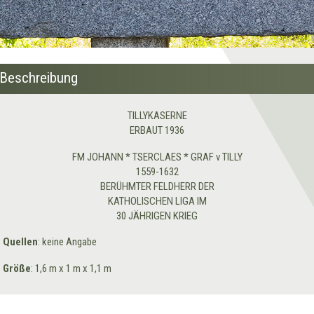
Beschreibung
TILLYKASERNE
ERBAUT 1936
FM JOHANN * TSERCLAES * GRAF v TILLY
1559-1632
BERÜHMTER FELDHERR DER
KATHOLISCHEN LIGA IM
30 JÄHRIGEN KRIEG
Quellen
: keine Angabe
Größe
: 1,6 m x 1 m x 1,1 m