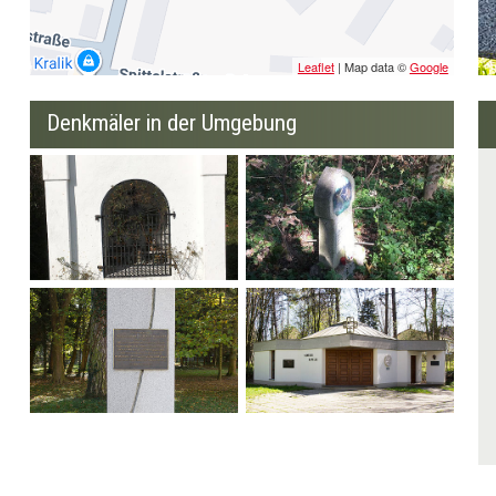
Leaflet
| Map data ©
Google
Denkmäler in der Umgebung
Heiligenkapelle
Wilderer Marterl
Personenbezogenes
Severin-Kapelle
Denkmal