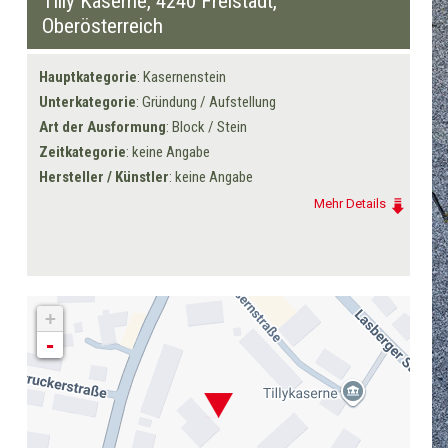
Tilly Kaserne,
4240 Freistadt
,
Oberösterreich
Hauptkategorie
: Kasernenstein
Unterkategorie
: Gründung / Aufstellung
Art der Ausformung
: Block / Stein
Zeitkategorie
: keine Angabe
Hersteller / Künstler
: keine Angabe
Mehr Details
+
-