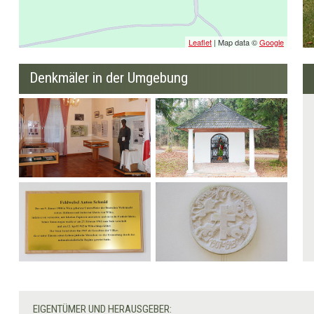
Leaflet
| Map data ©
Google
Denkmäler in der Umgebung
Traditionsraum
Barbara-Kapelle bzw.
Waldkapelle
Personenbezogenes
Personenbezogenes
Denkmal
Denkmal
EIGENTÜMER UND HERAUSGEBER: