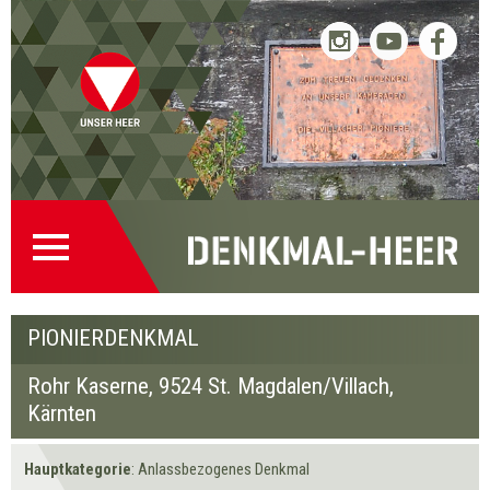
Pionierdenkmal
Pionierdenkmal
« Zurück
Weiter »
Startseite
Direkt
Direkt
Zur
Kontakt
(0)
zur
zum
Denkmalsuche
(2)
Navigation
Inhalt
(1)
PIONIERDENKMAL
Rohr Kaserne,
9524 St. Magdalen/Villach
,
Kärnten
Hauptkategorie
: Anlassbezogenes Denkmal