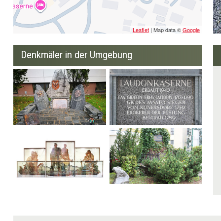
Leaflet
| Map data ©
Google
Denkmäler in der Umgebung
Gedenkstein
Kasernenstein
Jägerbataillon 26 und
der Traditionsvereine
Verfremdete Fresken
Denkmal und
Gedenkstein