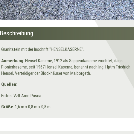
Beschreibung
Granitstein mit der Inschrift "HENSELKASERNE".
Anmerkung
: Hensel Kaserne, 1912 als Sappeurkaserne errichtet, dann
Pionierkaserne, seit 1967 Hensel Kaserne, benannt nach Ing. Hptm Friedrich
Hensel, Verteidiger der Blockhäuser von Malborgeth.
Quellen
:
Fotos: Vzlt Arno Pusca
Größe
: 1,6 m x 0,8 m x 0,8 m