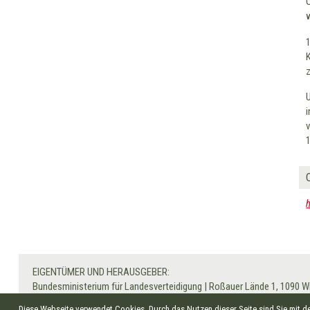
EIGENTÜMER UND HERAUSGEBER:
Bundesministerium für Landesverteidigung
|
Roßauer Lände 1, 1090 W
Besuchen Sie auch
www.bundesheer.at
|
Impressum
|
Datenschutz
|
Diese Webseite verwendet Cookies. Durch das Nutzen dieser Seite sind Sie mit 