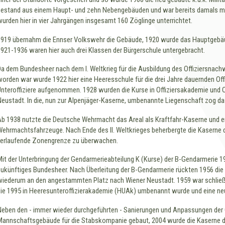
bestand aus einem Haupt- und zehn Nebengebäuden und war bereits damals mit
wurden hier in vier Jahrgängen insgesamt 160 Zöglinge unterrichtet.
1919 übernahm die Ennser Volkswehr die Gebäude, 1920 wurde das Hauptgebäu
1921-1936 waren hier auch drei Klassen der Bürgerschule untergebracht.
Da dem Bundesheer nach dem I. Weltkrieg für die Ausbildung des Offiziersnachw
worden war wurde 1922 hier eine Heeresschule für die drei Jahre dauernden Of
Unteroffiziere aufgenommen. 1928 wurden die Kurse in Offiziersakademie und Of
Neustadt. In die, nun zur Alpenjäger-Kaserne, umbenannte Liegenschaft zog da
Ab 1938 nutzte die Deutsche Wehrmacht das Areal als Kraftfahr-Kaserne und err
Wehrmachtsfahrzeuge. Nach Ende des II. Weltkrieges beherbergte die Kaserne d
verlaufende Zonengrenze zu überwachen.
Mit der Unterbringung der Gendarmerieabteilung K (Kurse) der B-Gendarmerie 19
zukünftiges Bundesheer. Nach Überleitung der B-Gendarmerie rückten 1956 die e
wiederum an den angestammten Platz nach Wiener Neustadt. 1959 war schließl
die 1995 in Heeresunteroffizierakademie (HUAk) umbenannt wurde und eine neu
Neben den - immer wieder durchgeführten - Sanierungen und Anpassungen der 
Mannschaftsgebäude für die Stabskompanie gebaut, 2004 wurde die Kaserne d