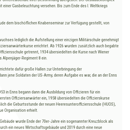
 einer Gasbeleuchtung versehen. Bis zum Ende des I. Weltkriegs
de dem bischöflichen Knabenseminar zur Verfügung gestellt, von
uchses lediglich die Aufstellung einer einzigen Militärschule genehmigt
fiziersanwärterkurse errichtet. Ab 1926 wurden zusätzlich auch begabte
fiziersschule getrennt, 1934 übersiedelten die Kurse nach Wiener
s Alpenjäger-Regiment 8 ein.
ichtete dafür große Hallen zur Unterbringung der
ann jene Soldaten der US-Army, deren Aufgabe es war, die an der Enns
53 in Enns begann dann die Ausbildung von Offizieren für ein
rsten Offiziersanwärter ein, 1958 übersiedelten die Offizierskurse
ich die Geburtsstunde der neuen Heeresunteroffiziersschule (HUOS),
e Organisation erhielt.
Gebäude wurde Ende der 70er-Jahre ein sogenannter Kreuzblock als
urch ein neues Wirtschaftsgebäude und 2019 durch eine neue