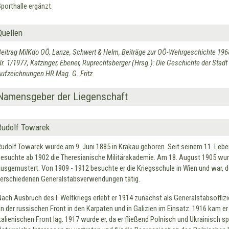
Sporthalle ergänzt.
Quellen
Beitrag MilKdo OÖ, Lanze, Schwert & Helm, Beiträge zur OÖ-Wehrgeschichte 1968;
Nr. 1/1977, Katzinger, Ebener, Ruprechtsberger (Hrsg.): Die Geschichte der Stad
Aufzeichnungen HR Mag. G. Fritz
Namensgeber der Liegenschaft
Rudolf Towarek
Rudolf Towarek wurde am 9. Juni 1885 in Krakau geboren. Seit seinem 11. Leben
besuchte ab 1902 die Theresianische Militärakademie. Am 18. August 1905 wurd
ausgemustert. Von 1909 - 1912 besuchte er die Kriegsschule in Wien und war, de
verschiedenen Generalstabsverwendungen tätig.
Nach Ausbruch des I. Weltkriegs erlebt er 1914 zunächst als Generalstabsoffizie
an der russischen Front in den Karpaten und in Galizien im Einsatz. 1916 kam er
italienischen Front lag. 1917 wurde er, da er fließend Polnisch und Ukrainisch