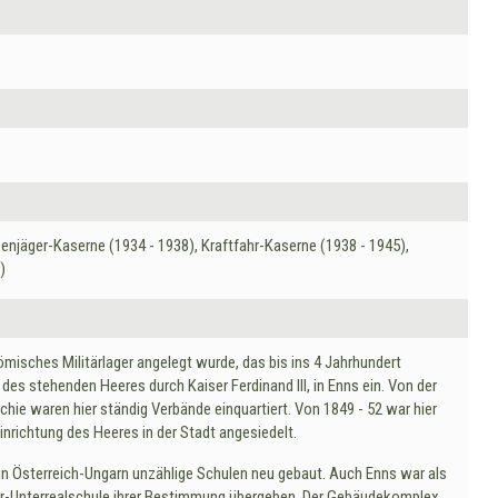
penjäger-Kaserne (1934 - 1938), Kraftfahr-Kaserne (1938 - 1945),
)
 römisches Militärlager angelegt wurde, das bis ins 4 Jahrhundert
des stehenden Heeres durch Kaiser Ferdinand III, in Enns ein. Von der
ie waren hier ständig Verbände einquartiert. Von 1849 - 52 war hier
nrichtung des Heeres in der Stadt angesiedelt.
in Österreich-Ungarn unzählige Schulen neu gebaut. Auch Enns war als
itär-Unterrealschule ihrer Bestimmung übergeben. Der Gebäudekomplex