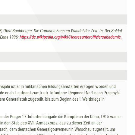
 Obst Buchberger: Die Garnison Enns im Wandel der Zeit. In: Der Soldat
t Enns 1996;
https://de.wikipedia.org/wiki/Heeresunteroffiziersakademie
,
sjahr ist er in militärischen Bildungsanstalten erzogen worden und
e er als Leutnant zum k.u.k. Infanterie-Regiment Nr. 9 nach Przemyśl
m Generalstab zugeteilt, bis zum Beginn des I. Weltkriegs in
r der Prager 17. Infanteriebrigade die Kämpfe an der Drina, 1915 war er
 in den Stab des XVII. Armeekorps, das zu dieser Zeit an der
 sprach, dem deutschen Generalgouverneur in Warschau zugeteilt, um