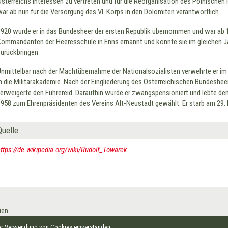
Österreichs Interessen zu vertreten und für die Reorganisation des Polnischen 
war ab nun für die Versorgung des VI. Korps in den Dolomiten verantwortlich.
1920 wurde er in das Bundesheer der ersten Republik übernommen und war ab 1
Kommandanten der Heeresschule in Enns ernannt und konnte sie im gleichen Jah
zurückbringen.
Unmittelbar nach der Machtübernahme der Nationalsozialisten verwehrte er im
in die Militärakademie. Nach der Eingliederung des Österreichischen Bundesh
verweigerte den Führereid. Daraufhin wurde er zwangspensioniert und lebte de
1958 zum Ehrenpräsidenten des Vereins Alt-Neustadt gewählt. Er starb am 29.
Quelle
https://de.wikipedia.org/wiki/Rudolf_Towarek
ien
Barrierefreiheitserklärung
der Verwendung von Cookies einverstanden.