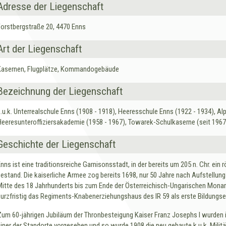
Adresse der Liegenschaft
Forstbergstraße 20, 4470 Enns
Art der Liegenschaft
Kasernen, Flugplätze, Kommandogebäude
Bezeichnung der Liegenschaft
k.u.k. Unterrealschule Enns (1908 - 1918), Heeresschule Enns (1922 - 1934), Al
Heeresunteroffiziersakademie (1958 - 1967), Towarek-Schulkaserne (seit 1967
Geschichte der Liegenschaft
Enns ist eine traditionsreiche Garnisonsstadt, in der bereits um 205 n. Chr. ein
bestand. Die kaiserliche Armee zog bereits 1698, nur 50 Jahre nach Aufstellung 
Mitte des 18 Jahrhunderts bis zum Ende der Österreichisch-Ungarischen Monarch
kurzfristig das Regiments-Knabenerziehungshaus des IR 59 als erste Bildungsei
Zum 60-jährigen Jubiläum der Thronbesteigung Kaiser Franz Josephs I wurden 
einer der Standorte vorgesehen und so wurde 1908 die neu gebaute k.u.k. Mil