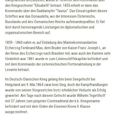
Dampfantrieb umzurüsten, wurde er 1854 mit dem Kommando über
den Kriegsschoner "Elisabeth" betraut. 1855 erhielt er dann das
Kommando über den Raddampfer "Taurus". Das Einsatzgebiet dieses
Schiffes war das Donaudelta, wo die Interessen Österreichs,
Russlands und des Osmanischen Reichs aufeinanderprallten. Er fiel
dort durch hervorragende Leistungen im diplomatischen und
organisatorischen Bereich auf.
1859 - 1860 nahm er, auf Einladung des Marinekommandanten
Erzherzog Ferdinand Max, dem Bruder von Kaiser Franz Joseph I., an
der Reise des Erzherzogs nach Brasilien teil, was auch der Karriere sehr
förderlich war. 1861 wurde er zum Linienschiffskapitän befördert und
mit dem Kommando der österreichischen Flottenabteilung in der
Levante betraut.
Im Deutsch-Dänischen Krieg gelang ihm beim Seegefecht bei
Helgoland am 9. Mai 1864 zwar kein Sieg, doch die Kampfhandlungen
wurde von seinen Vorgesetzten trotz erheblicher Verluste als Erfolg
gewertet. Am Tage nach diesem Gefecht wurde Wilhelm Tegetthoff
mit 37 Jahren zum jüngsten Contreadmiral der k.k. Kriegsmarine
befördert und mit dem Orden der Eisernen Krone II. Klasse
ausgezeichnet.