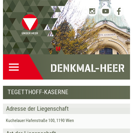
Startseite
Direkt
Direkt
Zur
Kontakt
(0)
zur
zum
Denkmalsuche
(2)
Navigation
Inhalt
(1)
Pause
TEGETTHOFF-KASERNE
Adresse der Liegenschaft
Kuchelauer Hafenstraße 100, 1190 Wien