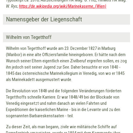
W. Rys;
https://de.wikipedia.org/wiki/Marinekaserne_(Wien)
Namensgeber der Liegenschaft
Wilhelm von Tegetthoff
Wilhelm von Tegetthoff wurde am 23. Dezember 1827 in Marburg
(Maribor) in eine alte Offiziersfamilie hineingeboren. Er hätte nach dem
Wunsch seiner Eltern eigentlich einen Zivilberuf ergreifen sollen, es zog
ihn jedoch seit seiner Jugend zur See. Daher besuchte er von 1840 -
1845 das österreichische Marinekollegium in Venedig, von wo er 1845
als Marinekadett ausgemustert wurde.
Die Revolution von 1848 und die folgenden Veränderungen förderten
Tegetthoffs schnelle Karriere. Er war 1848/49 bei der Blockade von
Venedig eingesetzt und nahm danach an vielen Fahrten und
Expeditionen der kaiserlichen Marine - bis in die Levante und zu den
sogenannten Barbareskenstaaten - teil.
Zu dieser Zeit, als man begann, zivile wie militärische Schiffe auf