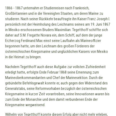
1866 - 1867 unternahm er Studienreisen nach Frankreich,
Großbritannien und in die Vereinigten Staaten, um deren Marine zu
studieren. Nach seiner Rückkehr beauftragte ihn Kaiser Franz Joseph I.
persönlich mit der Heimholung des Leichnams seines am 19. Juni 1867
in Mexiko erschossenen Bruders Maximilian. Tegetthoff schiffte sich
daher auf S.M. Fregatte Novara ein, dem Schiff, auf dem der junge
Erzherzog Ferdinand Max einst seine Laufbahn als Marineoffizier
begonnen hatte, um den Leichnam des großen Förderers der
österreichischen Kriegsmarine und unglücklichen Kaisers von Mexiko
in die Heimat zu bringen.
Nachdem Tegetthoff auch diese Aufgabe zur vollsten Zufriedenheit
erledigt hatte, erfolgte Ende Februar 1868 seine Ernennung zum
Marineoberkommandanten und Chef der Marinesektion. Durch die
gebündelte Befehlsgewalt konnte er, auch gegen den Widerstand des
Generalstabs, seine Reformvorhaben bezüglich der österreichischen
Kriegsmarine in kurzer Zeit vorantreiben, seine Innovationen waren bis
zum Ende der Monarchie und dem damit verbundenen Ende der
Kriegsmarine wegweisend.
Wilhelm von Tegetthoff konnte diesen Erfolg aber nicht mehr erleben,