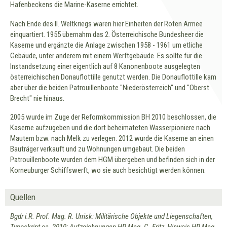
Hafenbeckens die Marine-Kaserne errichtet.
Nach Ende des II. Weltkriegs waren hier Einheiten der Roten Armee
einquartiert. 1955 übernahm das 2. Österreichische Bundesheer die
Kaserne und ergänzte die Anlage zwischen 1958 - 1961 um etliche
Gebäude, unter anderem mit einem Werftgebäude. Es sollte für die
Instandsetzung einer eigentlich auf 8 Kanonenboote ausgelegten
österreichischen Donauflottille genutzt werden. Die Donauflottille kam
aber über die beiden Patrouillenboote "Niederösterreich" und "Oberst
Brecht" nie hinaus.
2005 wurde im Zuge der Reformkommission BH 2010 beschlossen, die
Kaserne aufzugeben und die dort beheimateten Wasserpioniere nach
Mautern bzw. nach Melk zu verlegen. 2012 wurde die Kaserne an einen
Bauträger verkauft und zu Wohnungen umgebaut. Die beiden
Patrouillenboote wurden dem HGM übergeben und befinden sich in der
Korneuburger Schiffswerft, wo sie auch besichtigt werden können.
Quellen
Bgdr i.R. Prof. Mag. R. Urrisk: Militärische Objekte und Liegenschaften,
Typoskript ca. 2010; Aufzeichnungen HR Mag. G. Fritz, Hinweis HR Mag.