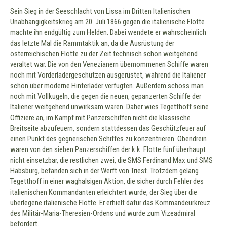
Sein Sieg in der Seeschlacht von Lissa im Dritten Italienischen
Unabhängigkeitskrieg am 20. Juli 1866 gegen die italienische Flotte
machte ihn endgültig zum Helden. Dabei wendete er wahrscheinlich
das letzte Mal die Rammtaktik an, da die Ausrüstung der
österreichischen Flotte zu der Zeit technisch schon weitgehend
veraltet war. Die von den Venezianern übernommenen Schiffe waren
noch mit Vorderladergeschützen ausgerüstet, während die Italiener
schon über moderne Hinterlader verfügten. Außerdem schoss man
noch mit Vollkugeln, die gegen die neuen, gepanzerten Schiffe der
Italiener weitgehend unwirksam waren. Daher wies Tegetthoff seine
Offiziere an, im Kampf mit Panzerschiffen nicht die klassische
Breitseite abzufeuern, sondern stattdessen das Geschützfeuer auf
einen Punkt des gegnerischen Schiffes zu konzentrieren. Obendrein
waren von den sieben Panzerschiffen der k.k. Flotte fünf überhaupt
nicht einsetzbar, die restlichen zwei, die SMS Ferdinand Max und SMS
Habsburg, befanden sich in der Werft von Triest. Trotzdem gelang
Tegetthoff in einer waghalsigen Aktion, die sicher durch Fehler des
italienischen Kommandanten erleichtert wurde, der Sieg über die
überlegene italienische Flotte. Er erhielt dafür das Kommandeurkreuz
des Militär-Maria-Theresien-Ordens und wurde zum Vizeadmiral
befördert.