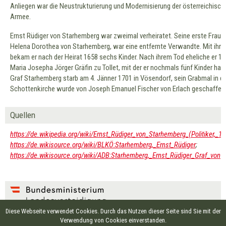
Anliegen war die Neustrukturierung und Modernisierung der österreichisch
Armee.
Ernst Rüdiger von Starhemberg war zweimal verheiratet. Seine erste Frau,
Helena Dorothea von Starhemberg, war eine entfernte Verwandte. Mit ihr
bekam er nach der Heirat 1658 sechs Kinder. Nach ihrem Tod eheliche er 1
Maria Josepha Jörger Gräfin zu Tollet, mit der er nochmals fünf Kinder hatt
Graf Starhemberg starb am 4. Jänner 1701 in Vösendorf, sein Grabmal in d
Schottenkirche wurde von Joseph Emanuel Fischer von Erlach geschaffen
Quellen
https://de.wikipedia.org/wiki/Ernst_Rüdiger_von_Starhemberg_(Politiker,_1
https://de.wikisource.org/wiki/BLKÖ:Starhemberg,_Ernst_Rüdiger
;
https://de.wikisource.org/wiki/ADB:Starhemberg,_Ernst_Rüdiger_Graf_von
Diese Webseite verwendet Cookies. Durch das Nutzen dieser Seite sind Sie mit der
EIGENTÜMER UND HERAUSGEBER:
Verwendung von Cookies einverstanden.
Bundesministerium für Landesverteidigung