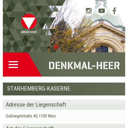
Startseite
Direkt
Direkt
Zur
Kontakt
(0)
zur
zum
Denkmalsuche
(2)
Navigation
Inhalt
(1)
Pause
STARHEMBERG-KASERNE
Adresse der Liegenschaft
Gußriegelstraße 45, 1100 Wien