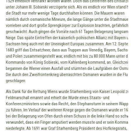
1529 erheblich verstärkt worden waren. Doch das Eintreffen des Entsatzh
unter Johann III. Sobieski verzögerte sich. Als es endlich vor Wien stand hä
die Stadt nur mehr wenige Tage durchhalten können. Die Mauern waren
nämlich durch osmanische Mineure, die lange Gänge unter die Stadtmauer
vorrieben und dort große Sprengkörper zur Explosion brachten, gefährlich
geschwächt. Auch gingen die Vorräte nach 61 Tagen Belagerung langsam z
Neige. Das späte Eintreffen der kaiserlich-polnischen Allianz mit Bayern u
Sachsen hing auch mit der Uneinigkeit Europas zusammen. Am 12. Septe
1683 griff das Entsatzheer, dass aus Truppen aus Venedig, Bayern, Sachse
und Polen zusammengestellt war, endlich mit bis zu 80.000 Mann unter d
Kommando von König Sobieski, vom Kahlenberg kommend, an. Gleichzeiti
begannen die Wiener einen Ausfall und stürmten die Laufgräben der Osman
Die durch den Zweifrontenkrieg überraschten Osmanen wurden in die Fluc
geschlagen.
Als Dank für die Rettung Wiens wurde Starhemberg von Kaiser Leopold zu
Feldmarschall ernannt und erhielt die Würde eines Staats- und
Konferenzministers sowie das Recht, den Stephansturm in seinem Wappe
zu führen. Im Verlauf der weiteren Kriege gegen die Osmanen wurde er 168
bei der Belagerung von Ofen durch einen Schuss in die linke Hand so schw
verwundet, dass ein Finger amputiert werden musste und er sein Komman
niederlegte. Ab 1691 war Graf Starhemberg Präsident des Hofkriegsrats, s