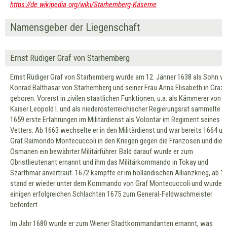
https://de.wikipedia.org/wiki/Starhemberg-Kaserne
Namensgeber der Liegenschaft
Ernst Rüdiger Graf von Starhemberg
Ernst Rüdiger Graf von Starhemberg wurde am 12. Jänner 1638 als Sohn v
Konrad Balthasar von Starhemberg und seiner Frau Anna Elisabeth in Graz
geboren. Vorerst in zivilen staatlichen Funktionen, u.a. als Kämmerer von
Kaiser Leopold I. und als niederösterreichischer Regierungsrat sammelte e
1659 erste Erfahrungen im Militärdienst als Volontär im Regiment seines
Vetters. Ab 1663 wechselte er in den Militärdienst und war bereits 1664 un
Graf Raimondo Montecuccoli in den Kriegen gegen die Franzosen und die
Osmanen ein bewährter Militärführer. Bald darauf wurde er zum
Obristlieutenant ernannt und ihm das Militärkommando in Tokay und
Szarthmar anvertraut. 1672 kämpfte er im holländischen Allianzkrieg, ab 1
stand er wieder unter dem Kommando von Graf Montecuccoli und wurde 
einigen erfolgreichen Schlachten 1675 zum General-Feldwachmeister
befördert.
Im Jahr 1680 wurde er zum Wiener Stadtkommandanten ernannt, was