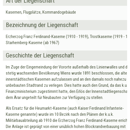
Art der Liegenschaft
Kasernen, Flugplätze, Kommandogebäude
Bezeichnung der Liegenschaft
Erzherzog Franz Ferdinand-Kaserne (1910 - 1919), Trostkaserne (1919 - 19
Starhemberg-Kaserne (ab 1967)
Geschichte der Liegenschaft
Im Zuge der Eingemeindung der Vororte außerhalb des Linienwalles und de
stetig wachsenden Bevölkerung Wiens wurde 1891 beschlossen, die alten
innerstädtischen Kasernen aufzulassen und an den damals noch nahezu
unbebauten Stadtrand zu verlegen. Dies hatte auch den Grund, da das k.u.k
Finanzministerium zugestimmt hatte, den Erlös der Innenstadtliegenschaf
dem Ärar ungeteilt für Neubauten zur Verfügung zu stellen.
Als Ersatz für die Heumarkt-Kaserne (auch Kaiser Ferdinand Infanterie-
Kaserne genannte) wurde im 10 Bezirk nach den Plänen der k.u.k.
Militärbauabteilung ab 1910 die Erzherzog Franz Ferdinand-Kaserne erricht
Die Anlage ist geprägt von einer unüblich hohen Blockrandverbauung mit