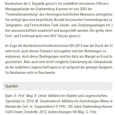
Bundesheer der 2. Republik genutzt. Im vorbildlich renovierten Offiziers-
Menagegebäude der Starhemberg-Kaserne ist seit 2003 die
"Fernmeldesammlung" des Heeresgeschichtlichen Museums untergebrach
Sie verfügt über eine beachtliche Anzahl historischer Fernmeldegeräte (u.a
Telegraphie- und Fernschreiber, Funk-Sende- und -Empfangsanlagen etc.), 
hier wissenschaftlich bearbeitet und ausgestellt werden. Der große ehema
Fest- und Fechtsaal wird vom HSV-Tanzen genutzt.
Im Zuge der Bundesheerreformkommission BH 2010 war der Druck der Sta
sehr hoch, auch diesen Standort aufzugeben und hier Wohnungen zu
realisieren, doch diese Überlegungen sind bis dato am Mangel an Ersatzba
gescheitert. Aber auch eine leicht mögliche Erweiterung der Gebäudesubs
an der südlichen Liegenschaftsgrenze ist aufgrund der geringen Budgetmit
für Neubauten nicht in Reichweite.
Quellen
Bgdr i.R. Prof. Mag. R. Urrisk: Militärische Objekte und Liegenschaften,
Typoskript ca. 2010; M. Senekowitsch: Militärische Einrichtungen Wiens im
Wandel der Zeit. In: Truppendienst 5/1991; 100 Jahre Starhemberg-Kaserne, 
FüUS-forum, SonderNr. 2012; Aufzeichnungen HR Mag. G. Fritz;