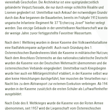
viereinhalb Geschoßen. Die Architektur ist eine spätgründerzeitlich
gebänderte Verputzfassade, die nur durch einige schlichte Risalite und
Lisenen gegliedert ist. Unmittelbar nach Ankauf der notwendigen Grundst
durch das Ärar begannen die Bauarbeiten, bereits im Frühjahr 1912 konnte 
ungarische Infanterie-Regiment Nr. 37 "Erzherzog Josef" hierher verlegt
werden. Das einzige Gebäude in der unmittelbaren Nachbarschaft war dam
der wenige Jahre zuvor fertiggestellte Favoritner Wasserturm.
Nach dem I. Weltkrieg wurden in dieser Kaserne drei Volkswehrbataillone 
eine Radfahrkompanie aufgestellt. Auch nach Gründung des 1.
Österreichischen Bundesheeres blieb die Kaserne in militärischer Nutzung.
Nach dem Anschluss Österreichs an das nationalsozialistische Deutschla
wurden die Kaserne von der Deutschen Wehrmacht übernommen und die
österreichischen Verbände eingegliedert. Unmittelbar nach Kriegsbeginn
wurde hier auch ein Militärgerichtshof etabliert, in der Kaserne selbst wur
aber keine Hinrichtungen durchgeführt, hier mussten die Verurteilten nur di
Nacht bis zu dem Abtransport zur externen Exekution verbringen. Ab 1943
wurden in der Kaserne zusätzlich die ersten Schüler als Luftwaffenhelfer
ausgebildet.
Nach Ende des II. Weltkrieges wurde die Kaserne von der Roten Armee
übernommen, seit 1957 wird die Liegenschaft vom Österreichischen