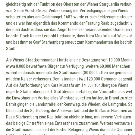
gleichzeitig mit der Funktion des Obersten der Wiener Starguardia verbund
war. Seine Vorstöße zur Verbesserung der Verteidigungsanlagen Wiens
scheiterten aber am Geldmangel. 1682 wurde er zum Feldzeugmeister ern
und es war ihm eigentlich das Kommando der Festung Raab zugedacht, vo
der man dachte, dass sie das Angriffsziel der heranrückenden Osmanen se
könnte. Doch Kaiser Leopold I. erkannte, dass Kara Mustafa auf Wien zuhie
und bestimmte Graf Starhemberg erneut zum Kommandanten der bedroht
Stadt.
Als Wiener Stadtkommandant hatte er eine Besatzung von 13.900 Mann u
etwa 8.000 bewaffnete Bürger zur Verfügung, weitere 60.000 Menschen
wohnten damals innerhalb der Stadtmauern (80.000 hatten sie gemeinsam
mit dem Kaiser verlassen). Dem standen etwa 120.000 Osmanen gegenübe
Auf die Aufforderung von Kara Mustafa am 14. Juli zur Übergabe Wiens
regierte Starhemberg nicht. Stattdessen befahl er, die Vorstädte, aus wel
die Einwohner am Vortag alles Wichtige zu retten hatten, in Brand zu steck
Damit gingen die Landstraße, der Rennweg, die Wieden, die Laimgrube, St.
Ulrich und der Spittelberg, die Alservorstadt und die Roßau in Flammen auf.
Dass Starhemberg eine Kapitulation ablehnte hing, mit seinem Vertrauen a
das baldige Eintreffen eines Entsatzheers zusammen. Weiters vertraute er
die Stadtmauern, die seit der Ersten Belagerung Wiens durch die Osmanen