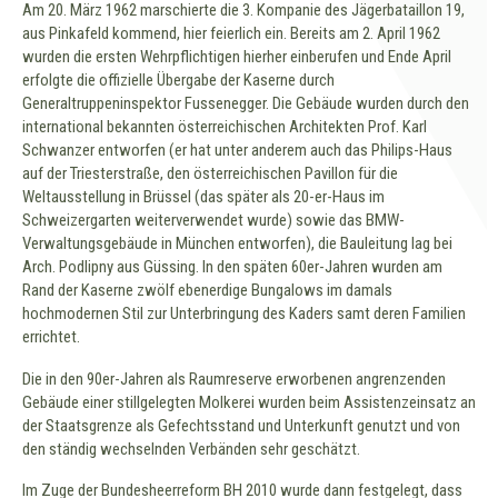
Am 20. März 1962 marschierte die 3. Kompanie des Jägerbataillon 19,
aus Pinkafeld kommend, hier feierlich ein. Bereits am 2. April 1962
wurden die ersten Wehrpflichtigen hierher einberufen und Ende April
erfolgte die offizielle Übergabe der Kaserne durch
Generaltruppeninspektor Fussenegger. Die Gebäude wurden durch den
international bekannten österreichischen Architekten Prof. Karl
Schwanzer entworfen (er hat unter anderem auch das Philips-Haus
auf der Triesterstraße, den österreichischen Pavillon für die
Weltausstellung in Brüssel (das später als 20-er-Haus im
Schweizergarten weiterverwendet wurde) sowie das BMW-
Verwaltungsgebäude in München entworfen), die Bauleitung lag bei
Arch. Podlipny aus Güssing. In den späten 60er-Jahren wurden am
Rand der Kaserne zwölf ebenerdige Bungalows im damals
hochmodernen Stil zur Unterbringung des Kaders samt deren Familien
errichtet.
Die in den 90er-Jahren als Raumreserve erworbenen angrenzenden
Gebäude einer stillgelegten Molkerei wurden beim Assistenzeinsatz an
der Staatsgrenze als Gefechtsstand und Unterkunft genutzt und von
den ständig wechselnden Verbänden sehr geschätzt.
Im Zuge der Bundesheerreform BH 2010 wurde dann festgelegt, dass