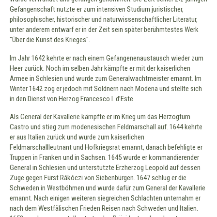
Gefangenschaft nutzte er zum intensiven Studium juristischer,
philosophischer, historischer und naturwissenschaftlicher Literatur,
unter anderem entwarf er in der Zeit sein später berühmtestes Werk
"Über die Kunst des Krieges".
Im Jahr 1642 kehrte er nach einem Gefangenenaustausch wieder zum
Heer zurück. Noch im selben Jahr kämpfte er mit der kaiserlichen
Armee in Schlesien und wurde zum Generalwachtmeister ernannt. Im
Winter 1642 zog er jedoch mit Söldnern nach Modena und stellte sich
in den Dienst von Herzog Francesco I. d’Este.
Als General der Kavallerie kämpfte er im Krieg um das Herzogtum
Castro und stieg zum modenesischen Feldmarschall auf. 1644 kehrte
er aus Italien zurück und wurde zum kaiserlichen
Feldmarschallleutnant und Hofkriegsrat ernannt, danach befehligte er
Truppen in Franken und in Sachsen. 1645 wurde er kommandierender
General in Schlesien und unterstützte Erzherzog Leopold auf dessen
Zuge gegen Fürst Rákóczi von Siebenbürgen. 1647 schlug er die
Schweden in Westböhmen und wurde dafür zum General der Kavallerie
ernannt. Nach einigen weiteren siegreichen Schlachten unternahm er
nach dem Westfälischen Frieden Reisen nach Schweden und Italien.