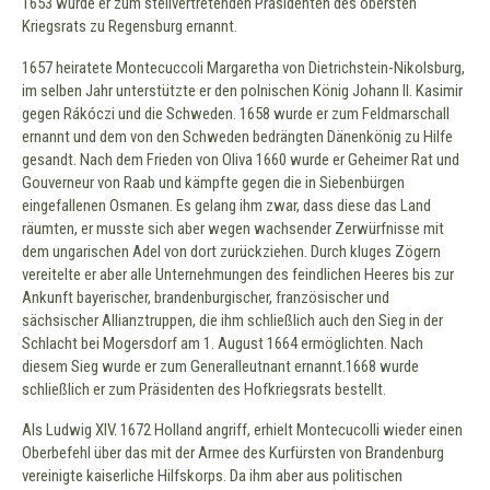
1653 wurde er zum stellvertretenden Präsidenten des obersten
Kriegsrats zu Regensburg ernannt.
1657 heiratete Montecuccoli Margaretha von Dietrichstein-Nikolsburg,
im selben Jahr unterstützte er den polnischen König Johann II. Kasimir
gegen Rákóczi und die Schweden. 1658 wurde er zum Feldmarschall
ernannt und dem von den Schweden bedrängten Dänenkönig zu Hilfe
gesandt. Nach dem Frieden von Oliva 1660 wurde er Geheimer Rat und
Gouverneur von Raab und kämpfte gegen die in Siebenbürgen
eingefallenen Osmanen. Es gelang ihm zwar, dass diese das Land
räumten, er musste sich aber wegen wachsender Zerwürfnisse mit
dem ungarischen Adel von dort zurückziehen. Durch kluges Zögern
vereitelte er aber alle Unternehmungen des feindlichen Heeres bis zur
Ankunft bayerischer, brandenburgischer, französischer und
sächsischer Allianztruppen, die ihm schließlich auch den Sieg in der
Schlacht bei Mogersdorf am 1. August 1664 ermöglichten. Nach
diesem Sieg wurde er zum Generalleutnant ernannt.1668 wurde
schließlich er zum Präsidenten des Hofkriegsrats bestellt.
Als Ludwig XIV. 1672 Holland angriff, erhielt Montecucolli wieder einen
Oberbefehl über das mit der Armee des Kurfürsten von Brandenburg
vereinigte kaiserliche Hilfskorps. Da ihm aber aus politischen