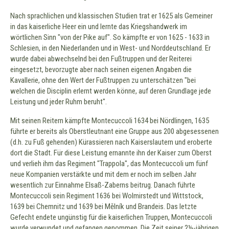
Nach sprachlichen und klassischen Studien trat er 1625 als Gemeiner
in das kaiserliche Heer ein und lernte das Kriegshandwerk im
wörtlichen Sinn "von der Pike auf". So kämpfte er von 1625 - 1633 in
Schlesien, in den Niederlanden und in West- und Norddeutschland. Er
wurde dabei abwechselnd bei den Fußtruppen und der Reiterei
eingesetzt, bevorzugte aber nach seinen eigenen Angaben die
Kavallerie, ohne den Wert der Fußtruppen zu unterschätzen "bei
welchen die Disciplin erlernt werden könne, auf deren Grundlage jede
Leistung und jeder Ruhm beruht".
Mit seinen Reitern kämpfte Montecuccoli 1634 bei Nördlingen, 1635
führte er bereits als Oberstleutnant eine Gruppe aus 200 abgesessenen
(d.h. zu Fuß gehenden) Kürassieren nach Kaiserslautern und eroberte
dort die Stadt. Für diese Leistung ernannte ihn der Kaiser zum Oberst
und verlieh ihm das Regiment "Trappola", das Montecuccoli um fünf
neue Kompanien verstärkte und mit dem er noch im selben Jahr
wesentlich zur Einnahme Elsaß-Zaberns beitrug. Danach führte
Montecuccoli sein Regiment 1636 bei Wolmirstedt und Wittstock,
1639 bei Chemnitz und 1639 bei Mělník und Brandeis. Das letzte
Gefecht endete ungünstig für die kaiserlichen Truppen, Montecuccoli
wurde verwundet und gefangen genommen. Die Zeit seiner 2½-jährigen