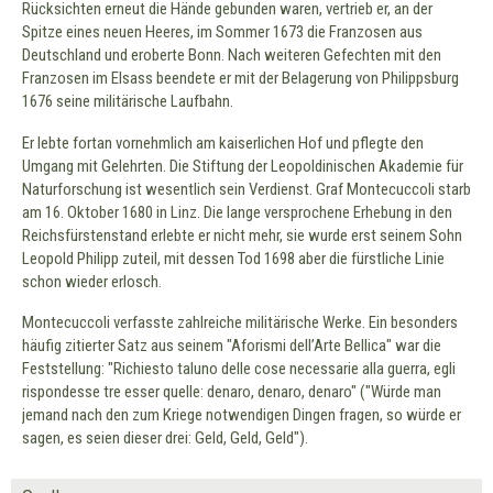
Rücksichten erneut die Hände gebunden waren, vertrieb er, an der
Spitze eines neuen Heeres, im Sommer 1673 die Franzosen aus
Deutschland und eroberte Bonn. Nach weiteren Gefechten mit den
Franzosen im Elsass beendete er mit der Belagerung von Philippsburg
1676 seine militärische Laufbahn.
Er lebte fortan vornehmlich am kaiserlichen Hof und pflegte den
Umgang mit Gelehrten. Die Stiftung der Leopoldinischen Akademie für
Naturforschung ist wesentlich sein Verdienst. Graf Montecuccoli starb
am 16. Oktober 1680 in Linz. Die lange versprochene Erhebung in den
Reichsfürstenstand erlebte er nicht mehr, sie wurde erst seinem Sohn
Leopold Philipp zuteil, mit dessen Tod 1698 aber die fürstliche Linie
schon wieder erlosch.
Montecuccoli verfasste zahlreiche militärische Werke. Ein besonders
häufig zitierter Satz aus seinem "Aforismi dell’Arte Bellica" war die
Feststellung: "Richiesto taluno delle cose necessarie alla guerra, egli
rispondesse tre esser quelle: denaro, denaro, denaro" ("Würde man
jemand nach den zum Kriege notwendigen Dingen fragen, so würde er
sagen, es seien dieser drei: Geld, Geld, Geld").