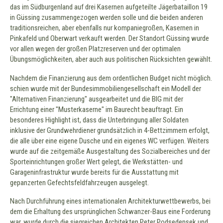
das im Südburgenland auf drei Kasernen aufgeteilte Jägerbataillon 19
in Güssing zusammengezogen werden solle und die beiden anderen
traditionsreichen, aber ebenfalls nur kompaniegroßen, Kasernen in
Pinkafeld und Oberwart verkauft werden. Der Standort Güssing wurde
vor allen wegen der großen Platzreserven und der optimalen
Übungsmöglichkeiten, aber auch aus politischen Rücksichten gewählt.
Nachdem die Finanzierung aus dem ordentlichen Budget nicht möglich.
schien wurde mit der Bundesimmobiliengesellschaft ein Modell der
"Alternativen Finanzierung" ausgearbeitet und die BIG mit der
Errichtung einer "Musterkaserne" im Baurecht beauftragt. Ein
besonderes Highlight ist, dass die Unterbringung aller Soldaten
inklusive der Grundwehrdiener grundsätzlich in 4-Bettzimmern erfolgt,
die alle über eine eigene Dusche und ein eigenes WC verfügen. Weiters
wurde auf die zeitgemäße Ausgestaltung des Sozialbereiches und der
Sporteinrichtungen großer Wert gelegt, die Werkstätten- und
Garageninfrastruktur wurde bereits für die Ausstattung mit
gepanzerten Gefechtsfeldfahrzeugen ausgelegt.
Nach Durchführung eines internationalen Architekturwettbewerbs, bei
dem die Erhaltung des ursprünglichen Schwanzer-Baus eine Forderung
war, wurde durch die siegreichen Architekten Peter Podsedensek und