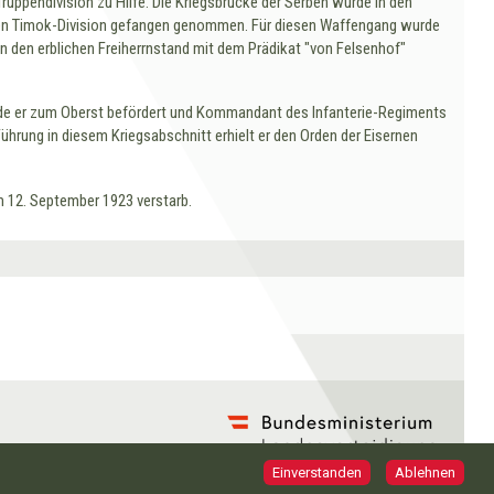
ruppendivision zu Hilfe. Die Kriegsbrücke der Serben wurde in den
schen Timok-Division gefangen genommen. Für diesen Waffengang wurde
in den erblichen Freiherrnstand mit dem Prädikat "von Felsenhof"
rde er zum Oberst befördert und Kommandant des Infanterie-Regiments
Führung in diesem Kriegsabschnitt erhielt er den Orden der Eisernen
am 12. September 1923 verstarb.
Einverstanden
Ablehnen