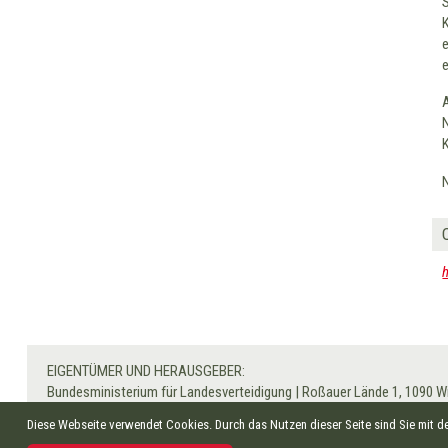
EIGENTÜMER UND HERAUSGEBER:
Bundesministerium für Landesverteidigung
|
Roßauer Lände 1, 1090 W
Besuchen Sie auch
www.bundesheer.at
|
Impressum
|
Datenschutz
|
Diese Webseite verwendet Cookies. Durch das Nutzen dieser Seite sind Sie mit 