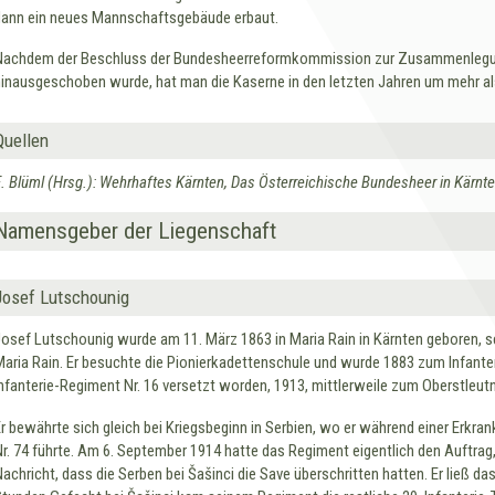
dann ein neues Mannschaftsgebäude erbaut.
Nachdem der Beschluss der Bundesheerreformkommission zur Zusammenlegung a
hinausgeschoben wurde, hat man die Kaserne in den letzten Jahren um mehr als 
Quellen
E. Blüml (Hrsg.): Wehrhaftes Kärnten, Das Österreichische Bundesheer in Kärnt
Namensgeber der Liegenschaft
Josef Lutschounig
Josef Lutschounig wurde am 11. März 1863 in Maria Rain in Kärnten geboren, 
Maria Rain. Er besuchte die Pionierkadettenschule und wurde 1883 zum Infant
Infanterie-Regiment Nr. 16 versetzt worden, 1913, mittlerweile zum Oberstleutn
Er bewährte sich gleich bei Kriegsbeginn in Serbien, wo er während einer Erk
Nr. 74 führte. Am 6. September 1914 hatte das Regiment eigentlich den Auftrag
Nachricht, dass die Serben bei Šašinci die Save überschritten hatten. Er ließ