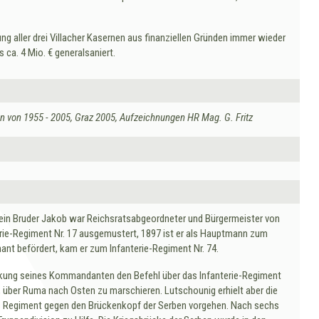
ller drei Villacher Kasernen aus finanziellen Gründen immer wieder
ca. 4 Mio. € generalsaniert.
en von 1955 - 2005, Graz 2005, Aufzeichnungen HR Mag. G. Fritz
sein Bruder Jakob war Reichsratsabgeordneter und Bürgermeister von
erie-Regiment Nr. 17 ausgemustert, 1897 ist er als Hauptmann zum
ant befördert, kam er zum Infanterie-Regiment Nr. 74.
rankung seines Kommandanten den Befehl über das Infanterie-Regiment
, über Ruma nach Osten zu marschieren. Lutschounig erhielt aber die
 das Regiment gegen den Brückenkopf der Serben vorgehen. Nach sechs