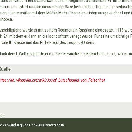
Stunden Gefecht bei Šašinci kam seinem Regiment die restliche 29. Infanterie-T
Kämpfen zerstört und die diesseits der Save befindlichen Truppen der serbi
er drei Jahre später mit dem Militär-Maria-Theresien-Orden ausgezeichnet und 
erhoben.
Anschließend wurde er mit seinem Regiment in Russland eingesetzt. 1915 wu
Nr. 24, mit dem er dann an die Isonzofront verlegt wurde. Für seine umsichtige 
Krone III. Klasse und das Ritterkreuz des Leopold-Ordens.
Nach dem I. Weltkrieg lebte er mit seiner Familie in seinem Geburtsort, wo er 
Quelle
https://de.wikipedia.org/wiki/Josef_Lutschounig_von_Felsenhof
ien
Barrierefreiheitserklärung
der Verwendung von Cookies einverstanden.