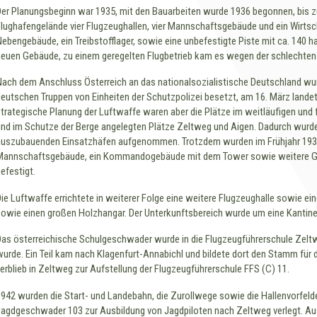
Der Planungsbeginn war 1935, mit den Bauarbeiten wurde 1936 begonnen, bis
Flughafengelände vier Flugzeughallen, vier Mannschaftsgebäude und ein Wirts
Nebengebäude, ein Treibstofflager, sowie eine unbefestigte Piste mit ca. 14
neuen Gebäude, zu einem geregelten Flugbetrieb kam es wegen der schlechten 
Nach dem Anschluss Österreich an das nationalsozialistische Deutschland wu
deutschen Truppen von Einheiten der Schutzpolizei besetzt, am 16. März landet
strategische Planung der Luftwaffe waren aber die Plätze im weitläufigen und f
und im Schutze der Berge angelegten Plätze Zeltweg und Aigen. Dadurch wurde de
auszubauenden Einsatzhäfen aufgenommen. Trotzdem wurden im Frühjahr 193
Mannschaftsgebäude, ein Kommandogebäude mit dem Tower sowie weitere Gara
befestigt.
Die Luftwaffe errichtete in weiterer Folge eine weitere Flugzeughalle sowie e
sowie einen großen Holzhangar. Der Unterkunftsbereich wurde um eine Kantine,
Das österreichische Schulgeschwader wurde in die Flugzeugführerschule Zelt
wurde. Ein Teil kam nach Klagenfurt-Annabichl und bildete dort den Stamm für 
verblieb in Zeltweg zur Aufstellung der Flugzeugführerschule FFS (C) 11.
1942 wurden die Start- und Landebahn, die Zurollwege sowie die Hallenvorfelde
Jagdgeschwader 103 zur Ausbildung von Jagdpiloten nach Zeltweg verlegt. Au