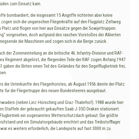
 Süden zum Einsatz kam.
fe bombardiert, die insgesamt 15 Angriffe richteten aber keine
ogen sich die ungarischen Fliegerkräfte auf den Flugplatz Zeltweg
 Platz und flogen von hier aus Einsätze gegen die Sowjettruppen.
ng" vorgesehen, doch aufgrund des raschen Vorstoßes der Alliierten
riegsende die Maschinen und zogen sich in die Berge zurück.
h der Zoneneinteilung an die britische 46. Infantry-Division und RAF-
sex Regiment abgelöst, die fliegenden Teile der RAF zogen Anfang 1947
1 gaben die Briten einen Teil des Geländes für den Segelflugbetrieb frei,
ben.
 die Unterkünfte des Fliegerhorstes, ab August 1956 diente der Platz
te für die Fliegertruppe des neuen Bundesheeres ausgebaut.
hwaders (neben Linz-Hörsching und Graz-Thalerhof). 1988 wurde hier
en Staffeln der gebraucht gekauften Saab J-35Ö Draken stationiert.
n Flugbetrieb ein sogenanntes Wetterschutzdach gebaut. Die größte
prüfstand und ein Simulatorgebäude errichtet und das Treibstofflager
war es weiters erforderlich, die Landepiste auf fast 3000 m zu