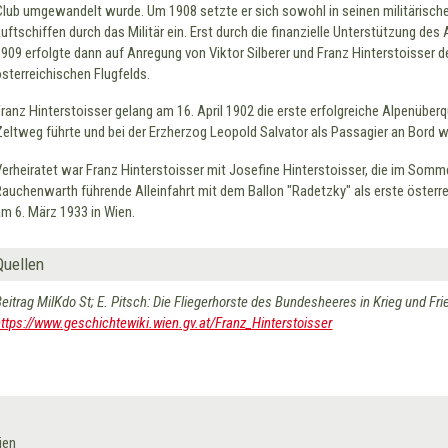
Club umgewandelt wurde. Um 1908 setzte er sich sowohl in seinen militärische
Luftschiffen durch das Militär ein. Erst durch die finanzielle Unterstützung d
1909 erfolgte dann auf Anregung von Viktor Silberer und Franz Hinterstoisser
österreichischen Flugfelds.
Franz Hinterstoisser gelang am 16. April 1902 die erste erfolgreiche Alpenüber
Zeltweg führte und bei der Erzherzog Leopold Salvator als Passagier an Bord w
Verheiratet war Franz Hinterstoisser mit Josefine Hinterstoisser, die im Somme
Rauchenwarth führende Alleinfahrt mit dem Ballon "Radetzky" als erste österreic
am 6. März 1933 in Wien.
Quellen
Beitrag MilKdo St; E. Pitsch: Die Fliegerhorste des Bundesheeres in Krieg und F
https://www.geschichtewiki.wien.gv.at/Franz_Hinterstoisser
ien