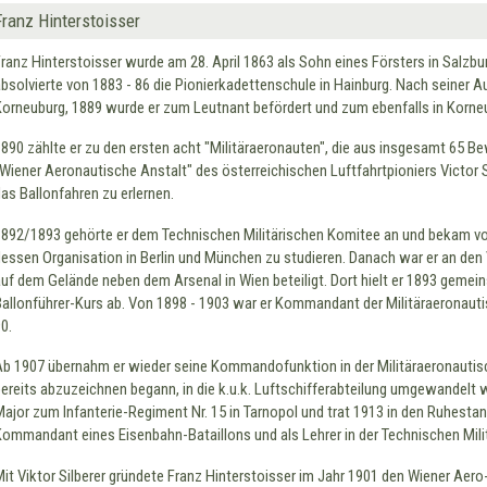
Franz Hinterstoisser
Franz Hinterstoisser wurde am 28. April 1863 als Sohn eines Försters in Salzbur
absolvierte von 1883 - 86 die Pionierkadettenschule in Hainburg. Nach seine
Korneuburg, 1889 wurde er zum Leutnant befördert und zum ebenfalls in Korne
1890 zählte er zu den ersten acht "Militäraeronauten", die aus insgesamt 65 B
"Wiener Aeronautische Anstalt" des österreichischen Luftfahrtpioniers Victor S
das Ballonfahren zu erlernen.
1892/1893 gehörte er dem Technischen Militärischen Komitee an und bekam vo
dessen Organisation in Berlin und München zu studieren. Danach war er an den 
auf dem Gelände neben dem Arsenal in Wien beteiligt. Dort hielt er 1893 gemein
Ballonführer-Kurs ab. Von 1898 - 1903 war er Kommandant der Militäraeronautis
90.
Ab 1907 übernahm er wieder seine Kommandofunktion in der Militäraeronautische
bereits abzuzeichnen begann, in die k.u.k. Luftschifferabteilung umgewandel
Major zum Infanterie-Regiment Nr. 15 in Tarnopol und trat 1913 in den Ruhestand
Kommandant eines Eisenbahn-Bataillons und als Lehrer in der Technischen Mili
Mit Viktor Silberer gründete Franz Hinterstoisser im Jahr 1901 den Wiener Aero