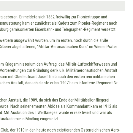
g geboren. Er meldete sich 1882 freiwillig zur Pioniertruppe und
r Ausmusterung kam er zunächst als Kadett zum Pionier-Regiment nach
uburg garnisonierten Eisenbahn- und Telegraphen-Regiment versetzt.
ewerbern ausgewählt wurden, um im ersten, noch durch die zivile
ilberer abgehaltenen, "Militär-Aeronautischen Kurs" im Wiener Prater
m Kriegsministerium den Auftrag, das Militär-Luftschifferwesen und
Vorbereitungen zur Gründung der k.u.k. Militäraeronautischen Anstalt
sam mit Oberleutnant Josef Trieb auch den ersten rein militärischen
chen Anstalt, danach diente er bis 1907 beim Infanterie-Regiment Nr.
n Anstalt, die 1909, da sich das Ende der Militärballonfliegerei
t wurde. Nach seiner erneuten Ablöse als Kommandant kam er 1912 als
. Mit Ausbruch des I. Weltkrieges wurde er reaktiviert und war als
tärakademie in Mödling eingesetzt.
-Club, der 1910 in den heute noch existierenden Österreichischen Aero-