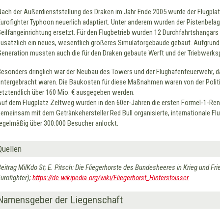
Nach der Außerdienststellung des Draken im Jahr Ende 2005 wurde der Flugplatz
Eurofighter Typhoon neuerlich adaptiert. Unter anderem wurden der Pistenbela
Seilfangeinrichtung ersetzt. Für den Flugbetrieb wurden 12 Durchfahrtshangars
zusätzlich ein neues, wesentlich größeres Simulatorgebäude gebaut. Aufgrund 
Generation mussten auch die für den Draken gebaute Werft und der Triebwerksp
Besonders dringlich war der Neubau des Towers und der Flughafenfeuerwehr, 
untergebracht waren. Die Baukosten für diese Maßnahmen waren von der Politik
letztendlich über 160 Mio. € ausgegeben werden.
Auf dem Flugplatz Zeltweg wurden in den 60er-Jahren die ersten Formel-1-Renne
gemeinsam mit dem Getränkehersteller Red Bull organisierte, internationale F
regelmäßig über 300.000 Besucher anlockt.
Quellen
Beitrag MilKdo St; E. Pitsch: Die Fliegerhorste des Bundesheeres in Krieg und 
urofighter);
https://de.wikipedia.org/wiki/Fliegerhorst_Hinterstoisser
Namensgeber der Liegenschaft