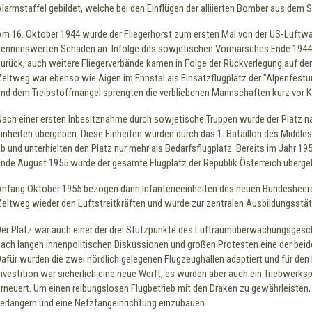
Alarmstaffel gebildet, welche bei den Einflügen der alliierten Bomber aus dem
Am 16. Oktober 1944 wurde der Fliegerhorst zum ersten Mal von der US-Luftwaf
nennenswerten Schäden an. Infolge des sowjetischen Vormarsches Ende 1944 z
zurück, auch weitere Fliegerverbände kamen in Folge der Rückverlegung auf den
Zeltweg war ebenso wie Aigen im Ennstal als Einsatzflugplatz der "Alpenfestu
und dem Treibstoffmangel sprengten die verbliebenen Mannschaften kurz vor K
Nach einer ersten Inbesitznahme durch sowjetische Truppen wurde der Platz nac
Einheiten übergeben. Diese Einheiten wurden durch das 1. Bataillon des Middle
ab und unterhielten den Platz nur mehr als Bedarfsflugplatz. Bereits im Jahr 195
Ende August 1955 wurde der gesamte Flugplatz der Republik Österreich überge
Anfang Oktober 1955 bezogen dann Infanterieeinheiten des neuen Bundesheeres
Zeltweg wieder den Luftstreitkräften und wurde zur zentralen Ausbildungsstät
Der Platz war auch einer der drei Stützpunkte des Luftraumüberwachungsgesc
nach langen innenpolitischen Diskussionen und großen Protesten eine der beid
Dafür wurden die zwei nördlich gelegenen Flugzeughallen adaptiert und für de
Investition war sicherlich eine neue Werft, es wurden aber auch ein Triebwerks
erneuert. Um einen reibungslosen Flugbetrieb mit den Draken zu gewährleisten, 
verlängern und eine Netzfangeinrichtung einzubauen.