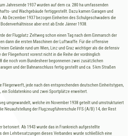
 zum Jahresende 1937 wurden auf dem ca. 280 ha umfassenden
chafts- und Wachgebäude fertiggestellt. Dazu kamen Garagen und
0 ha. Ab Dezember 1937 bezogen Einheiten des Schulgeschwaders die
Bodenverhältnisse aber erst ab Ende Jänner 1938.
rde der Flugplatz Zeltweg schon einen Tag nach dem Einmarsch der
en dann die ersten Maschinen der Luftwaffe. Für die offensive
reien Gelände rund um Wien, Linz und Graz wichtiger als die defensiv
r Fliegerhorst vorerst nicht in die Reihe der vordringlich
8 die noch vom Bundesheer begonnenen zwei zusätzlichen
gen und der Bahnanschluss fertig gestellt und ca. 5 km Straßen
ine Fliegerwerft, jede nach den entsprechenden deutschen Einheitstypen,
 ein Soldatenkino und zwei Sportplätze erweitert.
weg umgewandelt, welche im November 1938 geteilt und umstrukturiert
die Neuaufstellung der Flugzeugführerschule FFS (A/B) 14, der Rest
r betoniert. Ab 1943 wurde das in Frankreich aufgestellte
s den Lehrbesatzungen dieses Verbandes wurde schließlich eine