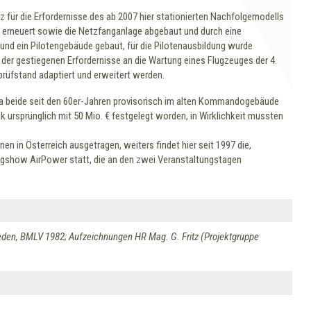
 für die Erfordernisse des ab 2007 hier stationierten Nachfolgemodells
g erneuert sowie die Netzfanganlage abgebaut und durch eine
 und ein Pilotengebäude gebaut, für die Pilotenausbildung wurde
der gestiegenen Erfordernisse an die Wartung eines Flugzeuges der 4.
rüfstand adaptiert und erweitert werden.
da beide seit den 60er-Jahren provisorisch im alten Kommandogebäude
 ursprünglich mit 50 Mio. € festgelegt worden, in Wirklichkeit mussten
n in Österreich ausgetragen, weiters findet hier seit 1997 die,
lugshow AirPower statt, die an den zwei Veranstaltungstagen
Frieden, BMLV 1982; Aufzeichnungen HR Mag. G. Fritz (Projektgruppe