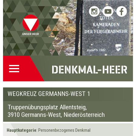
Truppenübungsplatz
Allentsteig
Startseite
Direkt
Direkt
Zur
Kontakt
Wegkreuz
(0)
zur
zum
Denkmalsuche
(2)
Germanns-West 1
Navigation
Inhalt
(1)
WEGKREUZ GERMANNS-WEST 1
Truppenübungsplatz Allentsteig,
3910 Germanns-West
, Niederösterreich
Hauptkategorie
: Personenbezogenes Denkmal