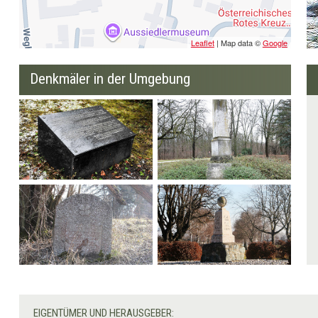
Leaflet
| Map data ©
Google
Denkmäler in der Umgebung
Gedenktafel
Fliegerstein
Jugoslawien
Denkmal zur Errichtung
Verlobungsstein
Panzerstraße
EIGENTÜMER UND HERAUSGEBER: