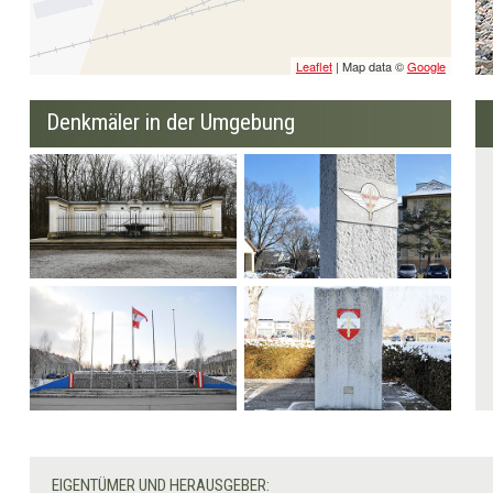
Leaflet
| Map data ©
Google
Denkmäler in der Umgebung
Denkmal der "1400"
Gedenkstein
Jagdkommando
Denkmal für die im
Gedenkstein
Auslandseinsatz
Jagdkommando
verstorbener
Soldaten/innen
EIGENTÜMER UND HERAUSGEBER: