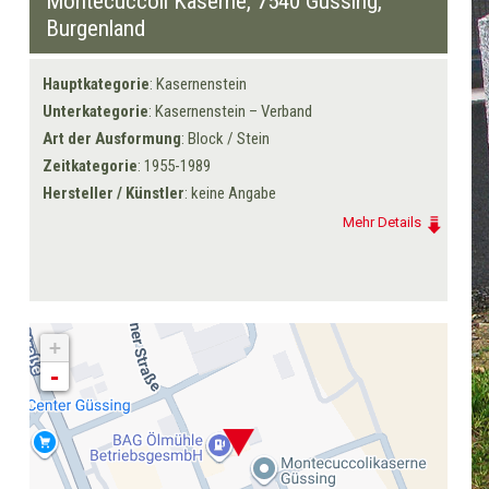
Montecuccoli Kaserne,
7540 Güssing
,
Burgenland
Hauptkategorie
: Kasernenstein
Unterkategorie
: Kasernenstein – Verband
Art der Ausformung
: Block / Stein
Zeitkategorie
: 1955-1989
Hersteller / Künstler
: keine Angabe
Mehr Details
+
-