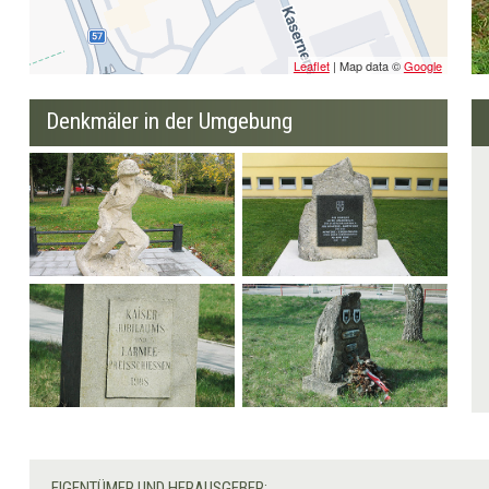
Leaflet
| Map data ©
Google
Denkmäler in der Umgebung
Gedenkstein
Denkmal Juwa-Stein
Denkmal zum Kaiser-
Gedenkstein des
Jubiläums und 1.
Sperregiments
Armeepreisschießen
EIGENTÜMER UND HERAUSGEBER: