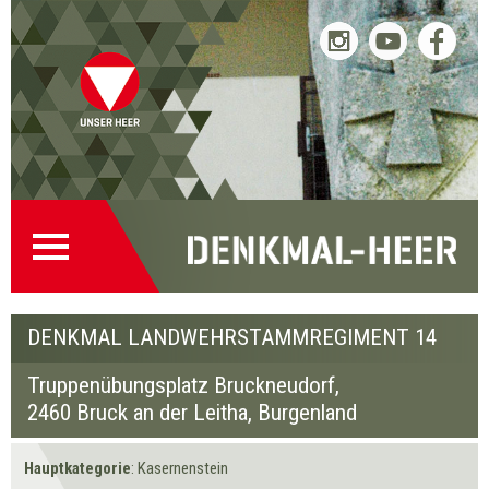
Bruckneudorf Denkmal
Bruckneudorf Denkmal
« Zurück
Weiter »
Landwehrstammregiment
Landwehrstammregiment
Startseite
Direkt
Direkt
Zur
Kontakt
14
14
(0)
zur
zum
Denkmalsuche
(2)
Navigation
Inhalt
(1)
DENKMAL LANDWEHRSTAMMREGIMENT 14
Truppenübungsplatz Bruckneudorf,
2460 Bruck an der Leitha
, Burgenland
Hauptkategorie
: Kasernenstein