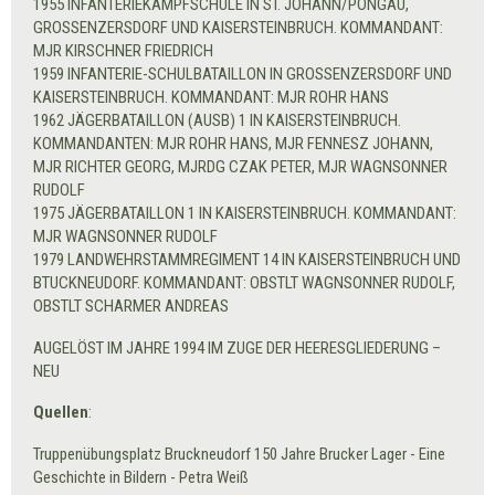
1955 INFANTERIEKAMPFSCHULE IN ST. JOHANN/PONGAU,
GROSSENZERSDORF UND KAISERSTEINBRUCH. KOMMANDANT:
MJR KIRSCHNER FRIEDRICH
1959 INFANTERIE-SCHULBATAILLON IN GROSSENZERSDORF UND
KAISERSTEINBRUCH. KOMMANDANT: MJR ROHR HANS
1962 JÄGERBATAILLON (AUSB) 1 IN KAISERSTEINBRUCH.
KOMMANDANTEN: MJR ROHR HANS, MJR FENNESZ JOHANN,
MJR RICHTER GEORG, MJRDG CZAK PETER, MJR WAGNSONNER
RUDOLF
1975 JÄGERBATAILLON 1 IN KAISERSTEINBRUCH. KOMMANDANT:
MJR WAGNSONNER RUDOLF
1979 LANDWEHRSTAMMREGIMENT 14 IN KAISERSTEINBRUCH UND
BTUCKNEUDORF. KOMMANDANT: OBSTLT WAGNSONNER RUDOLF,
OBSTLT SCHARMER ANDREAS
AUGELÖST IM JAHRE 1994 IM ZUGE DER HEERESGLIEDERUNG –
NEU
Quellen
:
Truppenübungsplatz Bruckneudorf 150 Jahre Brucker Lager - Eine
Geschichte in Bildern - Petra Weiß